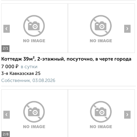
‹
›
2
/1
Коттедж 39м², 2-этажный, посуточно, в черте города
₽
7 000
в сутки
3-я Кавказская 25
Собственник, 03.08.2026
‹
›
2
/8