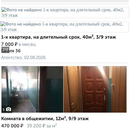
1-к квартира, на длительный срок, 40м², 3/9 этаж
₽
7 000
в месяц
2
/2
Гоголя 36
Агентство, 02.08.2026
5
Комната в общежитии, 12м², 9/9 этаж
₽
₽
470 000
39 200
за м²