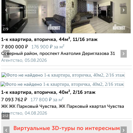
‹
›
2
/9
1-к квартира, вторичка, 44м², 11/16 этаж
₽
₽
7 800 000
176 900
за м²
‹
›
Северный район, проспект Анатолия Дериглазова 31
Агентство, 05.08.2026
1-к квартира, вторичка, 40м², 2/16 этаж
₽
₽
7 093 762
177 800
за м²
ЖК ЖК Парковый Чувства, ЖК Парковый квартал Чувства
Агентство, 04.08.2026
2
/2
Виртуальные 3D-туры по интересным
‹
›