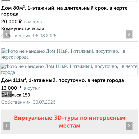
Дом 80м², 1-этажный, на длительный срок, в черте
города
₽
20 000
в месяц
Коммунистическая
‹
›
Собственник, 06.08.2026
Дом 111м², 1-этажный, посуточно, в черте города
₽
13 000
в сутки
2
/14
Энгельса 150
Собственник, 30.07.2026
Виртуальные 3D-туры по интересным
‹
›
местам