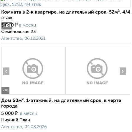
Комната в 2-к квартире, на длительный срок, 52м², 4/4
этаж
₽
5 000
в месяц
3
Семёновская 23
Агентство, 06.12.2021
‹
›
2
/8
Дом 60м², 1-этажный, на длительный срок, в черте
города
₽
5 000
в месяц
Нижний План
Агентство, 04.08.2026