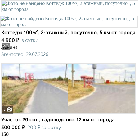
Коттедж 100м², 2-этажный, посуточно, 5 км от города
₽
4 900
в сутки
2
/8
Ленина
Агентство, 29.07.2026
3
Участок 20 сот., садоводство, 12 км от города
₽
₽
300 000
200
за сотку
150