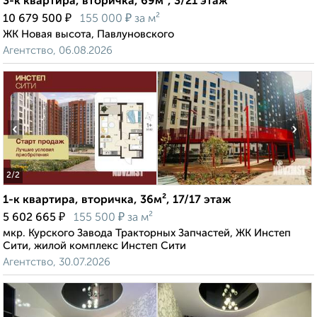
3-к квартира, вторичка, 69м², 3/21 этаж
₽
₽
10 679 500
155 000
за м²
ЖК Новая высота, Павлуновского
Агентство, 06.08.2026
‹
›
2
/2
1-к квартира, вторичка, 36м², 17/17 этаж
₽
₽
5 602 665
155 500
за м²
мкр. Курского Завода Тракторных Запчастей, ЖК Инстеп
Сити, жилой комплекс Инстеп Сити
Агентство, 30.07.2026