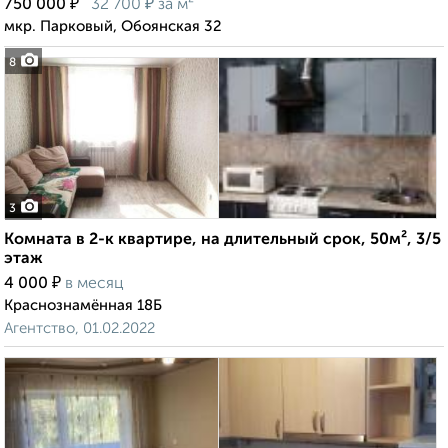
₽
₽
750 000
32 700
за м²
мкр. Парковый, Обоянская 32
8
3
Комната в 2-к квартире, на длительный срок, 50м², 3/5
этаж
₽
4 000
в месяц
Краснознамённая 18Б
Агентство, 01.02.2022