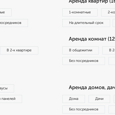
Аренда квартир (1
ные
1‑комнатные
2‑к
посредников
На длительный срок
Аренда комнат (12
В 2‑к квартире
В общежитии
В 2
Без посредников
Аренда домов, дач
аусы
п панелей
Дома
Дачи
Без посредников