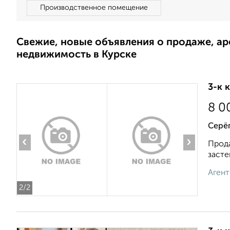
Производственное помещение
Свежие, новые объявления о продаже, а
недвижимость в Курске
3-к 
8 0
Серё
‹
›
Прода
засте
Агент
2
/2