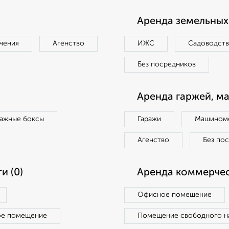
Аренда земельных 
чения
Агенство
ИЖС
Садоводст
Без посредников
Аренда гаржей, м
ражные боксы
Гаражи
Машиноме
Агенство
Без по
и (0)
Аренда коммерчес
Офисное помещение
ое помещение
Помещение свободного н