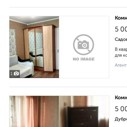
Комн
5 0
Садов
В ква
для к
Агент
1
Комн
5 0
Дубр