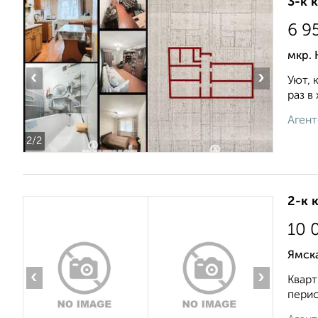
3-к 
6 9
мкр. 
‹
›
Уют, 
раз в
Агент
2
/2
2-к 
10 
Ямска
‹
›
Кварт
перио