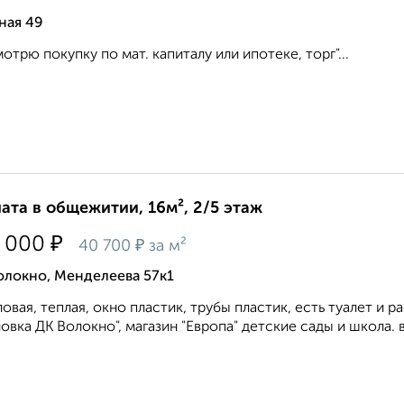
ная 49
отрю покупку по мат. капиталу или ипотеке, торг"...
ата в общежитии, 16м², 2/5 этаж
₽
 000
₽
40 700
за м²
олокно, Менделеева 57к1
ловая, теплая, окно пластик, трубы пластик, есть туалет и р
овка ДК Волокно", магазин "Европа" детские сады и школа. все