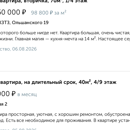
квартира, вторичка, 70м², 1/4 этаж
₽
50 000
₽
98 800
за м²
КЗТЗ, Ольшанского 19
которого больше нигде нет. Квартира большая, очень чистая
 жизни. Главная магия — кухня-мечта на 14 м². Настоящее се
ство, 06.08.2026
квартира, на длительный срок, 40м², 4/9 этаж
₽
000
в месяц
я 2
ира просторная, уютная, с хорошим ремонтом, обустроена
д. Есть все необходимое для проживания. В квартире устан