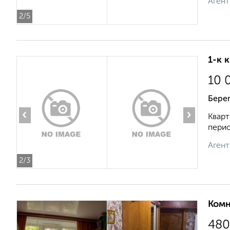
Агент
2
/5
1-к 
10 
Берег
‹
›
Кварт
перио
Агент
2
/3
Комн
480