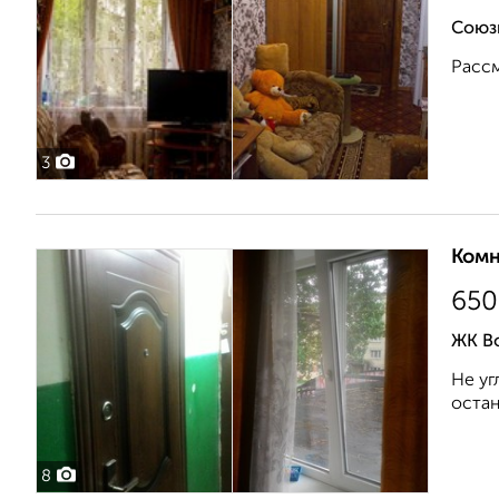
Союз
Рассм
3
Комн
650
ЖК В
Не уг
остан
8