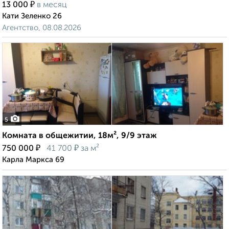
₽
13 000
в месяц
Кати Зеленко 26
Агентство, 08.08.2026
5
Комната в общежитии, 18м², 9/9 этаж
₽
₽
750 000
41 700
за м²
Карла Маркса 69