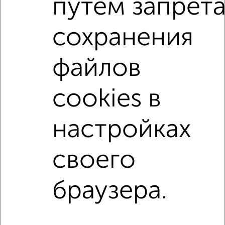
путем запрет
не последний этаж
с балконом
с центральным отоплением
в строящихся домах
сохранения
в новостройках
в панельном доме
файлов
с раздельным санузлом
площадью до 90 м²
С панорамными окнами
С шумоизоляцией
cookies в
В экологически чистом районе
Большие квартиры
настройках
↑ НАВЕРХ К МЕНЮ
своего
Однокомнатные
Двухкомнатные
Трехкомнатные
4‑комнатные
Квартиры студии
От застройщика
Без посредников
Вторичное жилье
В новостройке
В строящемся доме
В новом доме
браузера.
Контакты
Политика конфиденциальности
Пользовательское соглашение
Курск, улица Гайдара 11