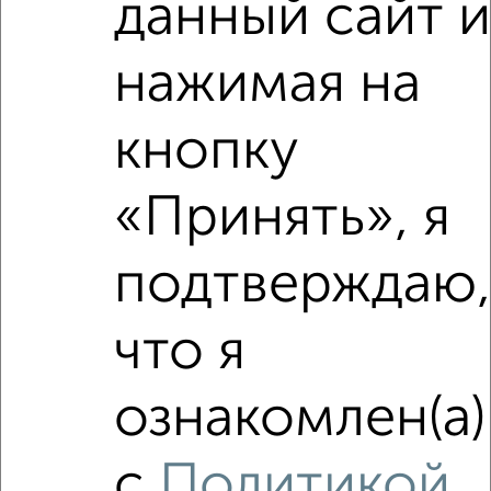
данный сайт и
нажимая на
кнопку
«Принять», я
подтверждаю,
Рядом, с меньшей ценой
что я
Недалеко от квартал Восточный с ценой ниже
ознакомлен(а)
‹
›
с
Политикой