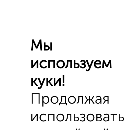
₽
10 340 000
₽
10 017 590
₽
10 350 000
Мы
Средняя цена район
Это предложение
используем
Средняя цена по городу
куки!
Похожие предложения рядом
2‑комнатные квартиры недалеко от квартал Восточный
Продолжая
использовать