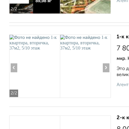
Агент
2
/2
1-к 
7 8
мкр. 
‹
›
Это д
велик
Агент
2
/2
2-к 