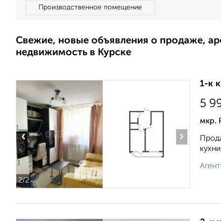
Производственное помещение
Свежие, новые объявления о продаже, а
недвижимость в Курске
1-к 
5 9
мкр.
‹
›
Прода
кухни
Агент
2
/2