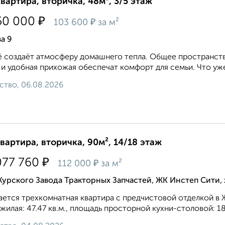
квартира, вторичка, 48м², 3/5 этаж
₽
50 000
₽
103 600
за м²
а 9
 создаёт атмосферу домашнего тепла. Общее пространств
 и удобная прихожая обеспечат комфорт для семьи. Что уже 
ство, 06.08.2026
квартира, вторичка, 90м², 14/18 этаж
₽
077 760
₽
112 000
за м²
Курского Завода Тракторных Запчастей, ЖК Инстеп Сити
ется трехкомнатная квартира с предчистовой отделкой в 
, жилая: 47.47 кв.м., площадь просторной кухни-столовой: 18.