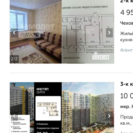
2-к 
4 9
Чехов
‹
›
Жильё
кухня
Агент
2
/2
3-к 
10 
мкр. 
‹
›
Прода
кв.м.