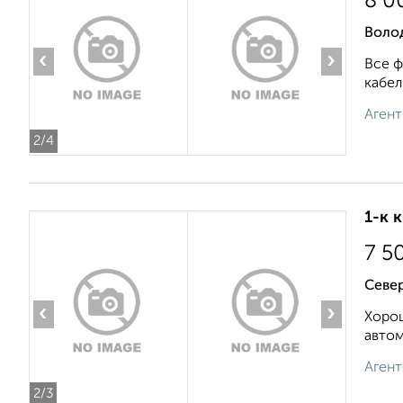
8 0
Воло
‹
›
Все ф
кабел
Агент
2
/4
1-к 
7 5
Север
‹
›
Хорош
автом
Агент
2
/3