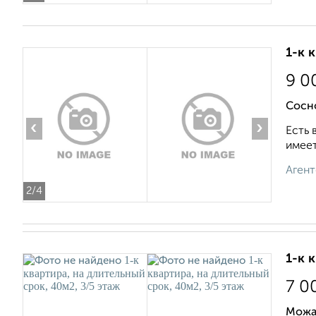
1-к 
9 0
Сосн
‹
›
Есть 
имеет
Агент
2
/4
1-к 
7 0
Можа