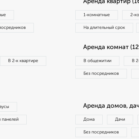
Аренда квартир (1
ные
1‑комнатные
2‑к
посредников
На длительный срок
Аренда комнат (12
В 2‑к квартире
В общежитии
В 2
Без посредников
Аренда домов, дач
аусы
п панелей
Дома
Дачи
Без посредников