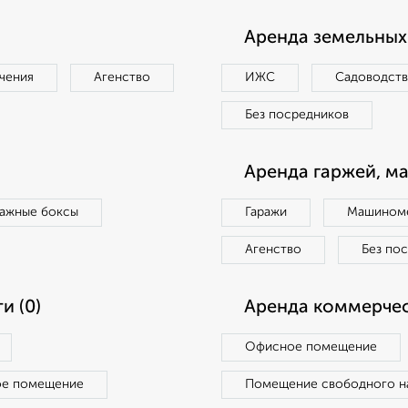
Аренда земельных 
чения
Агенство
ИЖС
Садоводст
Без посредников
Аренда гаржей, м
ражные боксы
Гаражи
Машиноме
Агенство
Без по
и (0)
Аренда коммерчес
Офисное помещение
ое помещение
Помещение свободного н