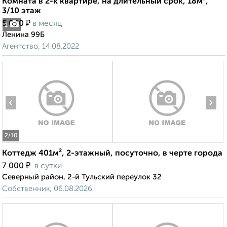
Комната в 2-к квартире, на длительный срок, 18м²,
3/10 этаж
₽
5 000
в месяц
1
Ленина 99Б
Агентство, 14.08.2022
‹
›
2
/10
Коттедж 401м², 2-этажный, посуточно, в черте города
₽
7 000
в сутки
Северный район, 2-й Тульский переулок 32
Собственник, 06.08.2026