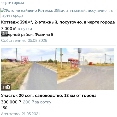
Коттедж 398м², 2-этажный, посуточно, в черте города
₽
7 000
в сутки
2
/1
Северный район, Фомина 8
Собственник, 05.08.2026
3
Участок 20 сот., садоводство, 12 км от города
₽
₽
300 000
200
за сотку
150
Агентство, 21.05.2021