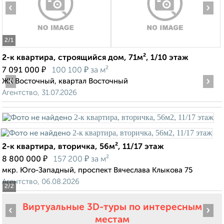
‹
›
2
/1
2-к квартира, строящийся дом, 71м², 1/10 этаж
₽
₽
7 091 000
100 100
за м²
‹
›
ЖК Восточный, квартал Восточный
Агентство, 31.07.2026
2-к квартира, вторичка, 56м², 11/17 этаж
₽
₽
8 800 000
157 200
за м²
мкр. Юго-Западный, проспект Вячеслава Клыкова 75
Агентство, 06.08.2026
2
/2
Виртуальные 3D-туры по интересным
‹
›
местам