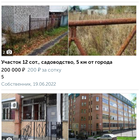
2
Участок 12 сот., садоводство, 5 км от города
₽
₽
200 000
200
за сотку
5
Собственник, 19.06.2022