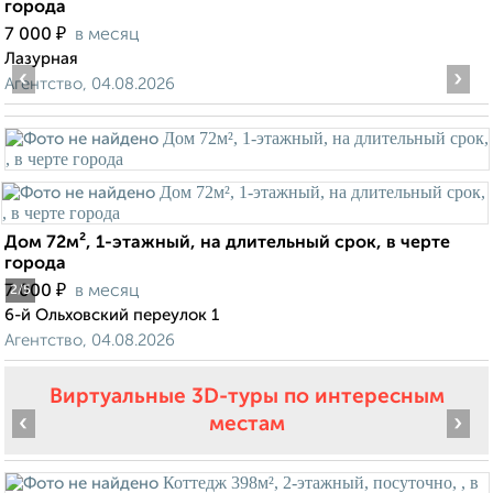
города
₽
7 000
в месяц
Лазурная
‹
›
Агентство, 04.08.2026
Дом 72м², 1-этажный, на длительный срок, в черте
города
₽
7 000
в месяц
2
/5
6-й Ольховский переулок 1
Агентство, 04.08.2026
Виртуальные 3D-туры по интересным
‹
›
местам