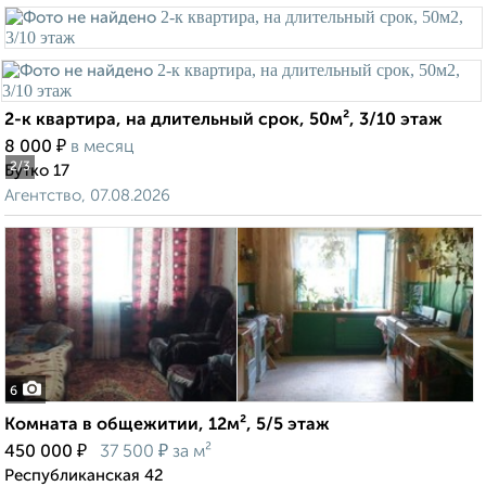
2-к квартира, на длительный срок, 50м², 3/10 этаж
₽
8 000
в месяц
2
/3
Бутко 17
Агентство, 07.08.2026
6
Комната в общежитии, 12м², 5/5 этаж
₽
₽
450 000
37 500
за м²
Республиканская 42