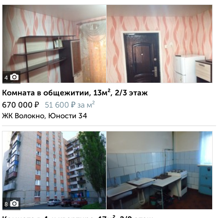
4
Комната в общежитии, 13м², 2/3 этаж
₽
₽
670 000
51 600
за м²
ЖК Волокно, Юности 34
8