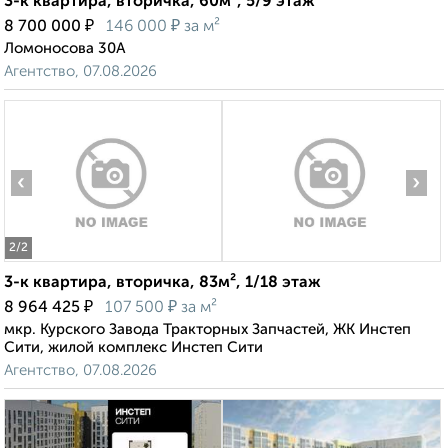
3-к квартира, вторичка, 60м², 5/9 этаж
₽
₽
8 700 000
146 000
за м²
Ломоносова 30А
Агентство, 07.08.2026
‹
›
2
/2
3-к квартира, вторичка, 83м², 1/18 этаж
₽
₽
8 964 425
107 500
за м²
мкр. Курского Завода Тракторных Запчастей, ЖК Инстеп
Сити, жилой комплекс Инстеп Сити
Агентство, 07.08.2026