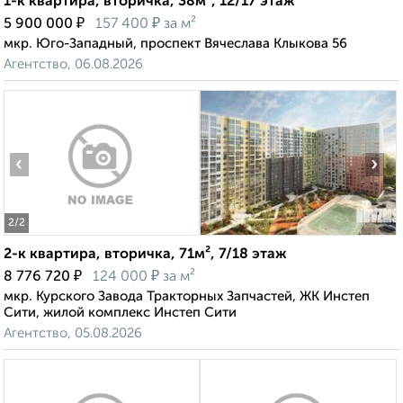
1-к квартира, вторичка, 38м², 12/17 этаж
₽
₽
5 900 000
157 400
за м²
мкр. Юго-Западный, проспект Вячеслава Клыкова 56
Агентство, 06.08.2026
‹
›
2
/2
2-к квартира, вторичка, 71м², 7/18 этаж
₽
₽
8 776 720
124 000
за м²
мкр. Курского Завода Тракторных Запчастей, ЖК Инстеп
Сити, жилой комплекс Инстеп Сити
Агентство, 05.08.2026