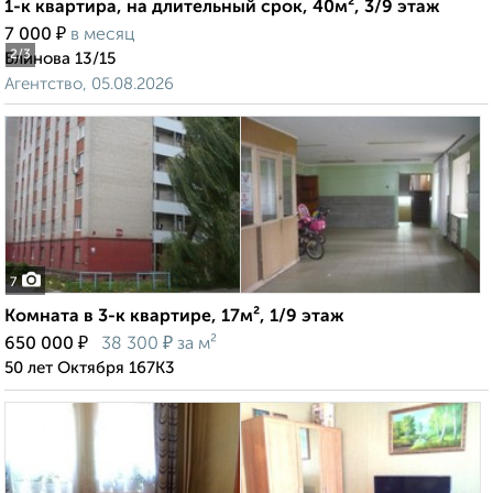
1-к квартира, на длительный срок, 40м², 3/9 этаж
₽
7 000
в месяц
2
/3
Блинова 13/15
Агентство, 05.08.2026
7
Комната в 3-к квартире, 17м², 1/9 этаж
₽
₽
650 000
38 300
за м²
50 лет Октября 167К3