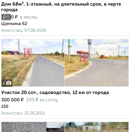
Дом 68м², 1-этажный, на длительный срок, в черте
города
₽
7 000
в месяц
2
/11
Щепкина 62
Агентство, 07.08.2026
3
Участок 20 сот., садоводство, 12 км от города
₽
₽
300 000
200
за сотку
150
Агентство, 21.05.2021