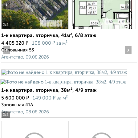
‹
›
2
/2
1-к квартира, вторичка, 41м², 6/8 этаж
₽
₽
4 405 320
108 000
за м²
‹
›
Соловьиная 53
Агентство, 09.08.2026
1-к квартира, вторичка, 38м², 4/9 этаж
₽
₽
5 600 000
149 000
за м²
Запольная 41А
Агентство, 08.08.2026
2
/2