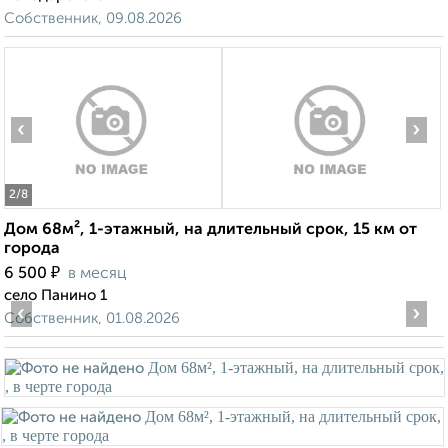
Собственник, 09.08.2026
‹
›
2
/8
Дом 68м², 1-этажный, на длительный срок, 15 км от
города
₽
6 500
в месяц
село Панино 1
‹
›
Собственник, 01.08.2026