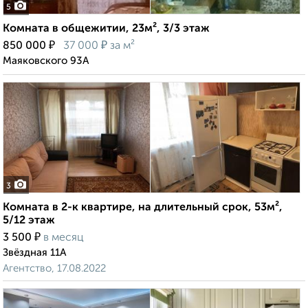
5
Комната в общежитии, 23м², 3/3 этаж
₽
₽
850 000
37 000
за м²
Маяковского 93А
3
Комната в 2-к квартире, на длительный срок, 53м²,
5/12 этаж
₽
3 500
в месяц
Звёздная 11А
Агентство, 17.08.2022