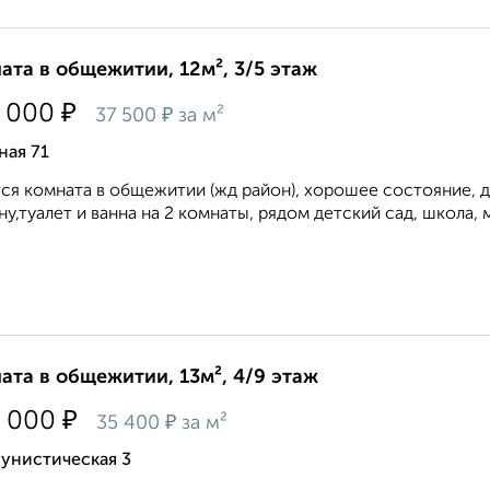
ата в общежитии, 12м², 3/5 этаж
₽
 000
₽
37 500
за м²
ная 71
ся комната в общежитии (жд район), хорошее состояние, д
у,туалет и ванна на 2 комнаты, рядом детский сад, школа, м
ата в общежитии, 13м², 4/9 этаж
₽
 000
₽
35 400
за м²
унистическая 3