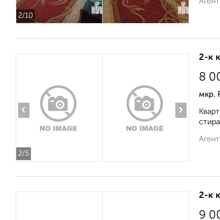
Агент
2
/10
2-к 
8 0
мкр.
‹
›
Кварт
стира
Агент
2
/5
2-к 
9 0