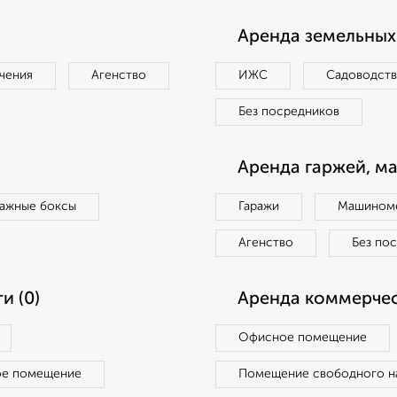
Аренда земельных 
чения
Агенство
ИЖС
Садоводст
Без посредников
Аренда гаржей, м
ражные боксы
Гаражи
Машиноме
Агенство
Без по
и (0)
Аренда коммерчес
Офисное помещение
ое помещение
Помещение свободного н