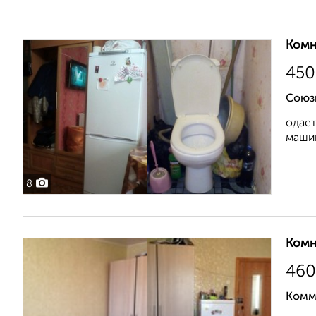
Комн
450
Союз
одает
машин
8
Комн
460
Комм