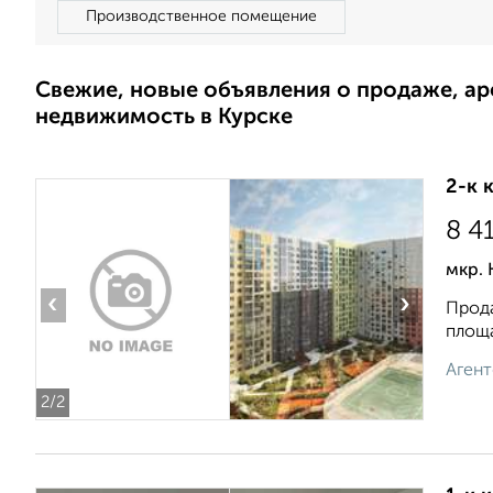
Производственное помещение
Свежие, новые объявления о продаже, а
недвижимость в Курске
2-к 
8 4
мкр. 
‹
›
Прода
площа
Агент
2
/2