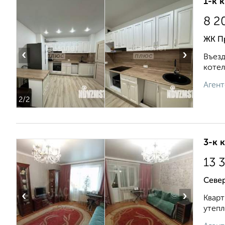
1-к 
8 2
ЖК П
‹
›
Въезд
котел
Агент
2
/2
3-к 
13 
Севе
‹
›
Кварт
утепл