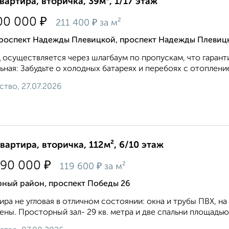
квартира, вторичка, 39м², 1/17 этаж
₽
00 000
₽
211 400
за м²
роспект Надежды Плевицкой, проспект Надежды Плевиц
 осуществляется через шлагбаум по пропускам, что гаран
ьная: Забудьте о холодных батареях и перебоях с отоплени
ство, 27.07.2026
квартира, вторичка, 112м², 6/10 этаж
₽
390 000
₽
119 600
за м²
рный район, проспект Победы 26
ира не угловая в отличном состоянии: окна и трубы ПВХ, на
ены. Просторный зал- 29 кв. метра и две спальни площадью 19