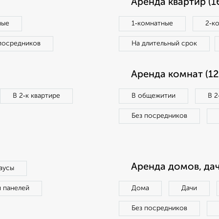
Аренда квартир (1
ные
1‑комнатные
2‑к
посредников
На длительный срок
Аренда комнат (12
В 2‑к квартире
В общежитии
В 2
Без посредников
Аренда домов, дач
аусы
п панелей
Дома
Дачи
Без посредников