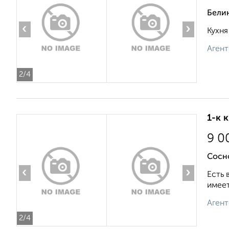
Бели
‹
›
Кухня
Агент
2
/4
1-к 
9 0
Сосн
‹
›
Есть 
имеет
Агент
2
/4