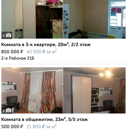
6
Комната в 3-к квартире, 20м², 2/2 этаж
₽
₽
850 000
42 500
за м²
2-я Рабочая 21Б
8
Комната в общежитии, 23м², 5/5 этаж
₽
₽
500 000
21 800
за м²