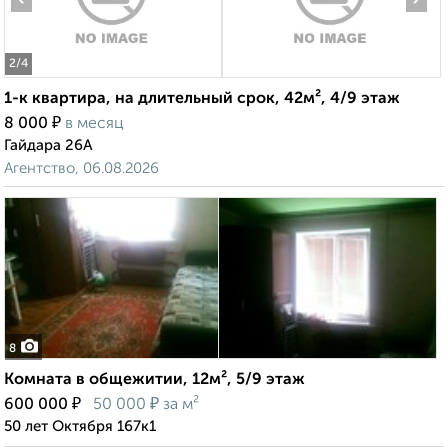
2
/4
1-к квартира, на длительный срок, 42м², 4/9 этаж
₽
8 000
в месяц
Гайдара 26А
Агентство, 06.08.2026
8
Комната в общежитии, 12м², 5/9 этаж
₽
₽
600 000
50 000
за м²
50 лет Октября 167к1