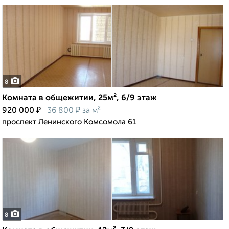
8
Комната в общежитии, 25м², 6/9 этаж
₽
₽
920 000
36 800
за м²
проспект Ленинского Комсомола 61
8