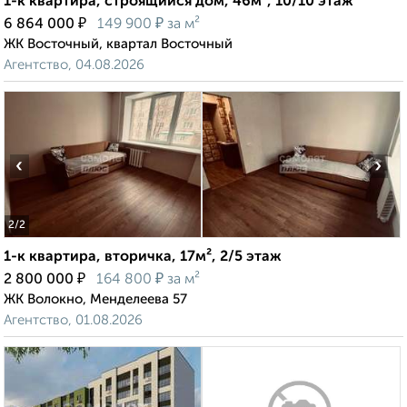
1-к квартира, строящийся дом, 46м², 10/10 этаж
₽
₽
6 864 000
149 900
за м²
ЖК Восточный, квартал Восточный
Агентство, 04.08.2026
‹
›
2
/2
1-к квартира, вторичка, 17м², 2/5 этаж
₽
₽
2 800 000
164 800
за м²
ЖК Волокно, Менделеева 57
Агентство, 01.08.2026