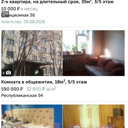
2-к квартира, на длительный срок, 35м², 3/5 этаж
₽
10 000
в месяц
2
/5
Станционная 36
Агентство, 05.08.2026
6
Комната в общежитии, 18м², 5/5 этаж
₽
₽
590 000
32 800
за м²
Республиканская 54