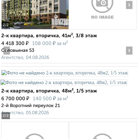
‹
›
2
/2
2-к квартира, вторичка, 41м², 3/8 этаж
₽
₽
4 418 300
108 000
за м²
‹
›
Соловьиная 53
Агентство, 04.08.2026
2-к квартира, вторичка, 48м², 1/5 этаж
₽
₽
6 700 000
140 500
за м²
2-й Воротний переулок 21
Агентство, 05.08.2026
2
/2