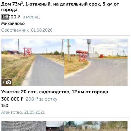
Дом 73м², 1-этажный, на длительный срок, 5 км от
города
₽
10 000
в месяц
2
/5
Михайлово
Собственник, 01.08.2026
3
Участок 20 сот., садоводство, 12 км от города
₽
₽
300 000
200
за сотку
150
Агентство, 21.05.2021