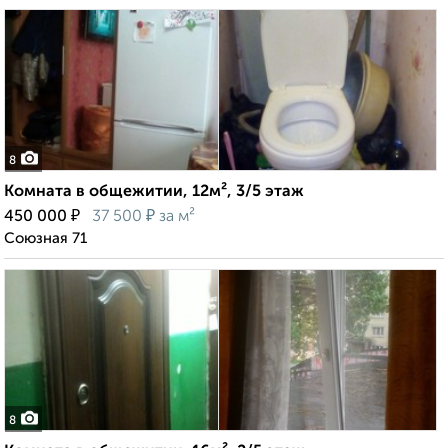
8
Комната в общежитии, 12м², 3/5 этаж
₽
₽
450 000
37 500
за м²
Союзная 71
8