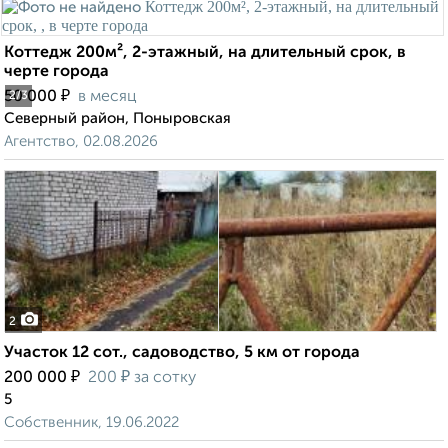
Коттедж 200м², 2-этажный, на длительный срок, в
черте города
₽
50 000
в месяц
2
/3
Северный район, Поныровская
Агентство, 02.08.2026
2
Участок 12 сот., садоводство, 5 км от города
₽
₽
200 000
200
за сотку
5
Собственник, 19.06.2022