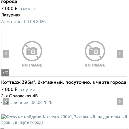
города
₽
7 000
в месяц
Лазурная
Агентство, 04.08.2026
‹
›
2
/2
Коттедж 395м², 2-этажный, посуточно, в черте города
₽
7 000
в сутки
2-я Орловская 4Б
‹
›
Собственник, 08.08.2026