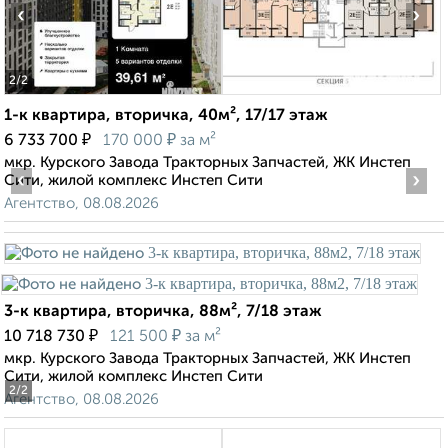
‹
›
2
/2
1-к квартира, вторичка, 40м², 17/17 этаж
₽
₽
6 733 700
170 000
за м²
мкр. Курского Завода Тракторных Запчастей, ЖК Инстеп
‹
›
Сити, жилой комплекс Инстеп Сити
Агентство, 08.08.2026
3-к квартира, вторичка, 88м², 7/18 этаж
₽
₽
10 718 730
121 500
за м²
мкр. Курского Завода Тракторных Запчастей, ЖК Инстеп
Сити, жилой комплекс Инстеп Сити
2
/2
Агентство, 08.08.2026