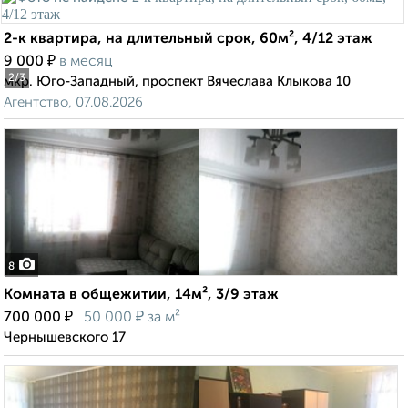
2-к квартира, на длительный срок, 60м², 4/12 этаж
₽
9 000
в месяц
2
/3
мкр. Юго-Западный, проспект Вячеслава Клыкова 10
Агентство, 07.08.2026
8
Комната в общежитии, 14м², 3/9 этаж
₽
₽
700 000
50 000
за м²
Чернышевского 17