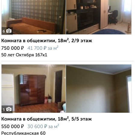
6
Комната в общежитии, 18м², 2/9 этаж
₽
₽
750 000
41 700
за м²
50 лет Октября 167к1
5
Комната в общежитии, 18м², 5/5 этаж
₽
₽
550 000
30 600
за м²
Республиканская 60