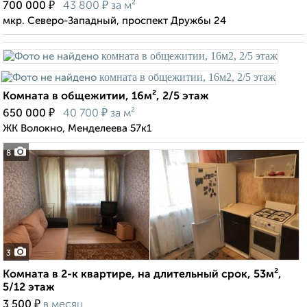
₽
₽
700 000
43 800
за м²
мкр. Северо-Западный, проспект Дружбы 24
Комната в общежитии, 16м², 2/5 этаж
₽
₽
650 000
40 700
за м²
ЖК Волокно, Менделеева 57к1
8
3
Комната в 2-к квартире, на длительный срок, 53м²,
5/12 этаж
₽
3 500
в месяц