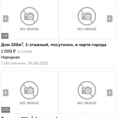
‹
›
2
/8
Дом 100м², 1-этажный, посуточно, в черте города
₽
1 000
в сутки
Народная
Собственник, 06.08.2026
‹
›
2
/15