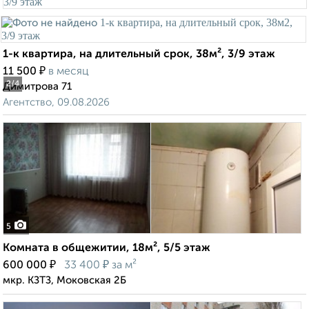
1-к квартира, на длительный срок, 38м², 3/9 этаж
₽
11 500
в месяц
2
/4
Димитрова 71
Агентство, 09.08.2026
5
Комната в общежитии, 18м², 5/5 этаж
₽
₽
600 000
33 400
за м²
мкр. КЗТЗ, Моковская 2Б