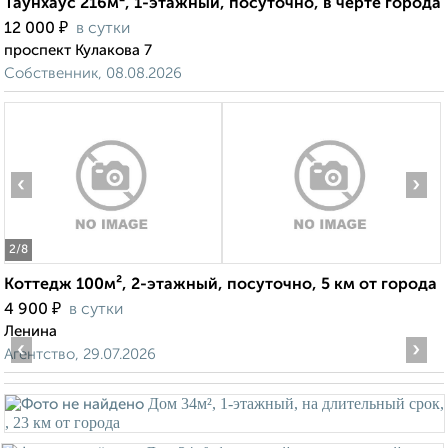
Таунхаус 216м², 1-этажный, посуточно, в черте города
₽
12 000
в сутки
проспект Кулакова 7
Собственник, 08.08.2026
‹
›
2
/8
Коттедж 100м², 2-этажный, посуточно, 5 км от города
₽
4 900
в сутки
Ленина
‹
›
Агентство, 29.07.2026