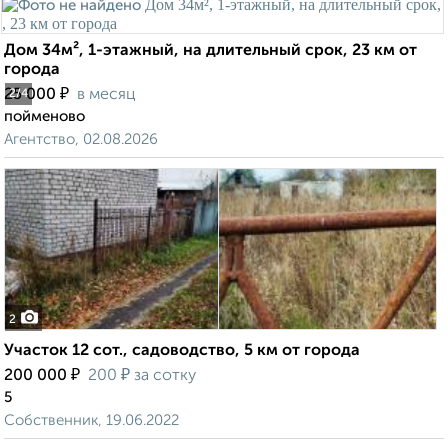
Дом 34м², 1-этажный, на длительный срок, 23 км от
города
₽
25 000
в месяц
2
/4
пойменово
Агентство, 02.08.2026
2
Участок 12 сот., садоводство, 5 км от города
₽
₽
200 000
200
за сотку
5
Собственник, 19.06.2022