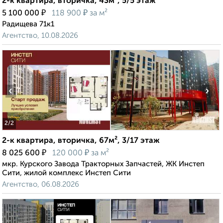
2-к квартира, вторичка, 43м², 5/5 этаж
₽
₽
5 100 000
118 900
за м²
Радищева 71к1
Агентство, 10.08.2026
‹
›
2
/2
2-к квартира, вторичка, 67м², 3/17 этаж
₽
₽
8 025 600
120 000
за м²
мкр. Курского Завода Тракторных Запчастей, ЖК Инстеп
Сити, жилой комплекс Инстеп Сити
Агентство, 06.08.2026