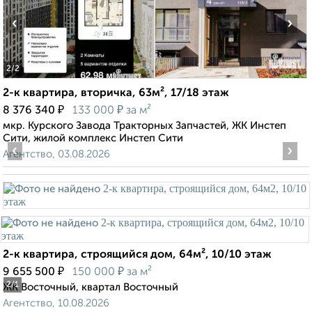
‹
›
2
/2
2-к квартира, вторичка, 63м², 17/18 этаж
₽
₽
8 376 340
133 000
за м²
мкр. Курского Завода Тракторных Запчастей, ЖК Инстеп
Сити, жилой комплекс Инстеп Сити
‹
›
Агентство, 03.08.2026
2-к квартира, строящийся дом, 64м², 10/10 этаж
₽
₽
9 655 500
150 000
за м²
2
/1
ЖК Восточный, квартал Восточный
Агентство, 10.08.2026