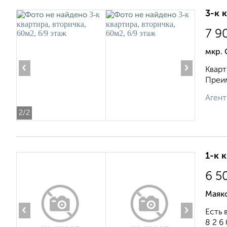
3-к 
7 9
мкр.
‹
›
Кварт
Преим
Агент
2
/2
1-к 
6 5
Маяк
‹
›
Есть 
8 2 6 