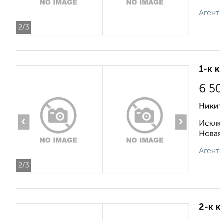
Агент
2
/3
1-к 
6 5
Никит
‹
›
Исклю
Новая
Агент
2
/3
2-к 