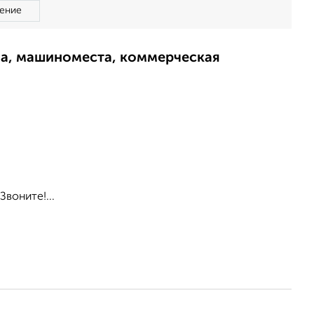
ение
ма, машиноместа, коммерческая
воните!...