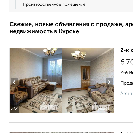
Производственное помещение
Свежие, новые объявления о продаже, а
недвижимость в Курске
2-к 
6 7
2-й В
‹
›
Прода
Агент
2
/2