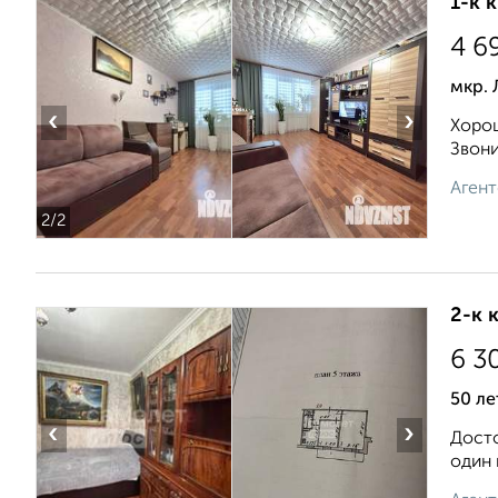
1-к 
4 6
мкр. 
‹
›
Хорош
Звони
Агент
2
/2
2-к 
6 3
50 ле
‹
›
Досто
один 