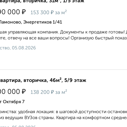
квартира, вторичка, 31м², 1/5 этаж
₽
90 000
₽
153 300
за м²
Ламоново, Энергетиков 1/41
ая управляющая компания. Документы к продаже готовы! Д
те, отвечу на все ваши вопросы! Организую быстрый показ
ство, 05.08.2026
квартира, вторичка, 46м², 5/9 этаж
₽
00 000
₽
138 200
за м²
т Октября 7
инства: удобная локация: в шаговой доступности остановк
из ведущих ВУЗов страны. Квартира на комфортном среднем 