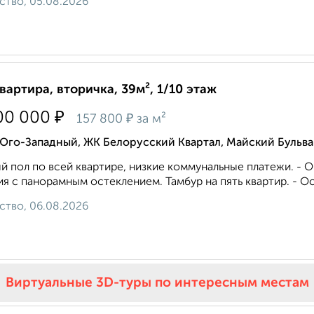
ство, 05.08.2026
квартира, вторичка, 39м², 1/10 этаж
₽
00 000
₽
157 800
за м²
Юго-Западный, ЖК Белорусский Квартал, Майский Бульва
й пол по всей квартире, низкие кoммунaльныe плaтeжи. - О
я с панорамным остеклением. Тамбур на пять квартир. - Ост
ство, 06.08.2026
Виртуальные 3D-туры по интересным местам