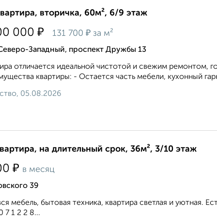
квартира, вторичка, 60м², 6/9 этаж
₽
00 000
₽
131 700
за м²
 Северо-Западный, проспект Дружбы 13
ира отличается идеальной чистотой и свежим ремонтом, го
ущества квартиры: - Остается часть мебели, кухонный гарн
ство, 05.08.2026
квартира, на длительный срок, 36м², 3/10 этаж
₽
00
в месяц
овского 39
вся мебель, бытовая техника, квартира светлая и уютная. 
0 7 1 2 2 8...