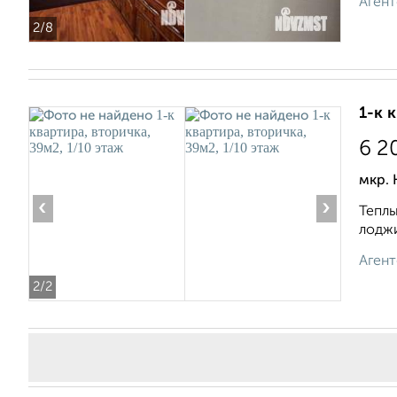
Агент
2
/8
1-к 
6 2
мкр. 
‹
›
Теплы
лоджи
Агент
2
/2