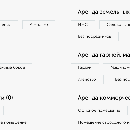
Аренда земельных 
чения
Агенство
ИЖС
Садоводст
Без посредников
Аренда гаржей, м
ражные боксы
Гаражи
Машиноме
Агенство
Без по
и (0)
Аренда коммерчес
Офисное помещение
ое помещение
Помещение свободного н