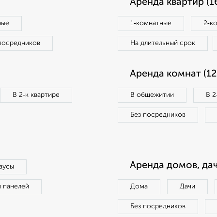
Аренда квартир (1
ные
1‑комнатные
2‑к
посредников
На длительный срок
Аренда комнат (12
В 2‑к квартире
В общежитии
В 2
Без посредников
Аренда домов, дач
аусы
п панелей
Дома
Дачи
Без посредников