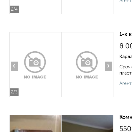
Агент
2
/4
1-к 
8 0
Карла
‹
›
Срочн
пласт
Агент
2
/3
Комн
550