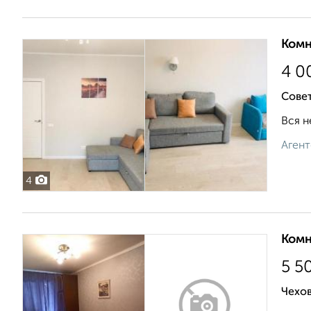
Комн
4 0
Сове
Вся н
Агент
4
Комн
5 5
Чехов