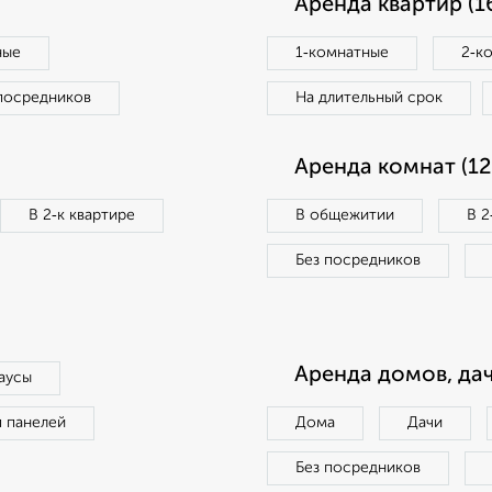
Аренда квартир (1
ные
1‑комнатные
2‑к
посредников
На длительный срок
Аренда комнат (12
В 2‑к квартире
В общежитии
В 2
Без посредников
Аренда домов, дач
аусы
п панелей
Дома
Дачи
Без посредников