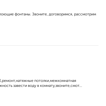
 поющие фонтаны. Звоните, договоримся, рассмотрим
ВХ,ремонт,натяжные потолки,межкомнатная
ность завести воду в комнату,звоните,смот...