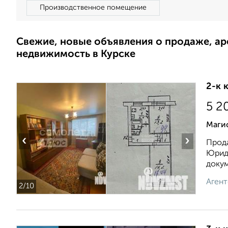
Производственное помещение
Свежие, новые объявления о продаже, а
недвижимость в Курске
2-к 
5 2
Маги
‹
›
Прода
Юриди
докум
Агент
2
/10