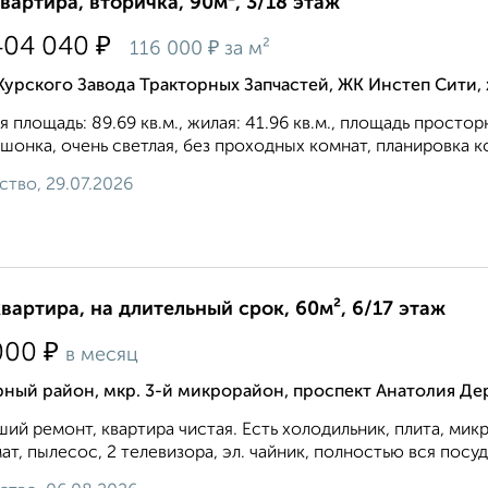
квартира, вторичка, 90м², 3/18 этаж
₽
404 040
₽
116 000
за м²
Курского Завода Тракторных Запчастей, ЖК Инстеп Сити
 площадь: 89.69 кв.м., жилая: 41.96 кв.м., площадь простор
шонка, очень светлая, без проходных комнат, планировка кo
ство, 29.07.2026
квартира, на длительный срок, 60м², 6/17 этаж
₽
000
в месяц
ный район, мкр. 3-й микрорайон, проспект Анатолия Дер
ий ремонт, квартира чистая. Есть холодильник, плита, мик
ат, пылесос, 2 телевизора, эл. чайник, полностью вся посуда