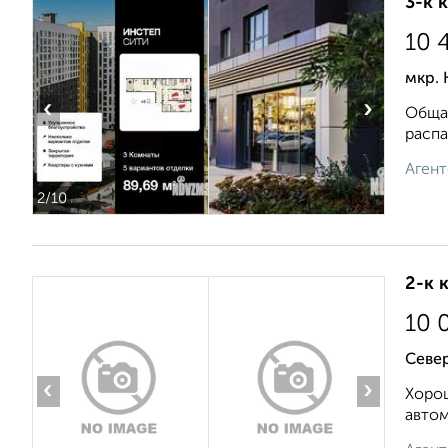
3-к 
10 
мкр. 
‹
›
Общая
распа
Агент
2
/10
2-к 
10 
Север
‹
›
Хорош
автом