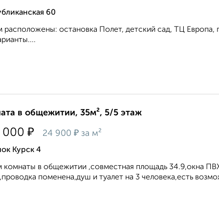
убликанская 60
 расположены: остановка Полет, детский сад, ТЦ Европа,
арианты....
ата в общежитии, 35м², 5/5 этаж
₽
 000
₽
24 900
за м²
ок Курск 4
 комнаты в общежитии ,совместная площадь 34.9,окна П
,проводка поменена,душ и туалет на 3 человека,есть возмож