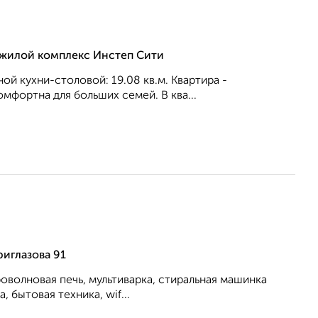
, жилой комплекс Инстеп Сити
ной кухни-столовой: 19.08 кв.м. Квартира -
мфopтнa для бoльшиx ceмeй. В ква...
иглазова 91
роволновая печь, мультиварка, стиральная машинка
, бытовая техника, wif...