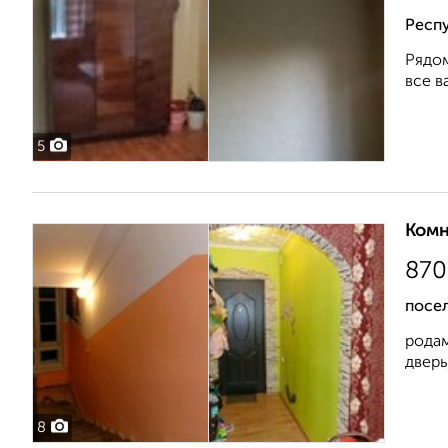
Респ
Рядом
все в
5
Комн
870
посел
родам
дверь
8