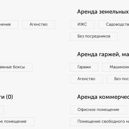
Аренда земельных 
чения
Агенство
ИЖС
Садоводст
Без посредников
Аренда гаржей, м
ражные боксы
Гаражи
Машиноме
Агенство
Без по
и (0)
Аренда коммерчес
Офисное помещение
ое помещение
Помещение свободного н