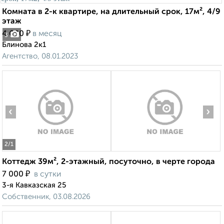
Комната в 2-к квартире, на длительный срок, 17м², 4/9
этаж
₽
4 600
в месяц
3
Блинова 2к1
Агентство, 08.01.2023
‹
›
2
/1
Коттедж 39м², 2-этажный, посуточно, в черте города
₽
7 000
в сутки
3-я Кавказская 25
Собственник, 03.08.2026