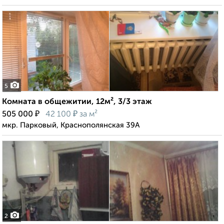
5
Комната в общежитии, 12м², 3/3 этаж
₽
₽
505 000
42 100
за м²
мкр. Парковый, Краснополянская 39А
2