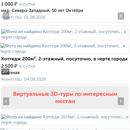
₽
1 000
в сутки
мкр. Северо-Западный, 50 лет Октября
‹
›
Агентство, 01.08.2026
Коттедж 200м², 2-этажный, посуточно, в черте города
₽
2 500
в сутки
2
/2
Союзная
Агентство, 04.08.2026
Виртуальные 3D-туры по интересным
‹
›
местам