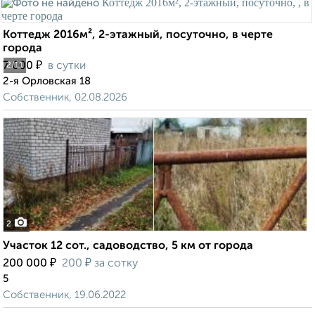
Коттедж 2016м², 2-этажный, посуточно, в черте
города
₽
7 000
в сутки
2
/11
2-я Орловская 18
Собственник, 02.08.2026
2
Участок 12 сот., садоводство, 5 км от города
₽
₽
200 000
200
за сотку
5
Собственник, 19.06.2022