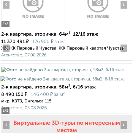
‹
›
2
/2
2-к квартира, вторичка, 64м², 12/16 этаж
₽
₽
11 370 491
176 900
за м²
‹
›
ЖК ЖК Парковый Чувства, ЖК Парковый квартал Чувства
Агентство, 07.08.2026
2-к квартира, вторичка, 58м², 6/16 этаж
₽
₽
8 490 150
146 400
за м²
мкр. КЗТЗ, Энгельса 115
Агентство, 05.08.2026
2
/2
Виртуальные 3D-туры по интересным
‹
›
местам