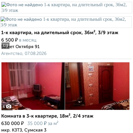
1-к квартира, на длительный срок, 36м², 3/9 этаж
₽
6 500
в месяц
2
/3
50 лет Октября 91
Агентство, 07.08.2026
6
Комната в 3-к квартире, 18м², 2/4 этаж
₽
₽
630 000
35 000
за м²
мкр. КЗТЗ, Сумская 3