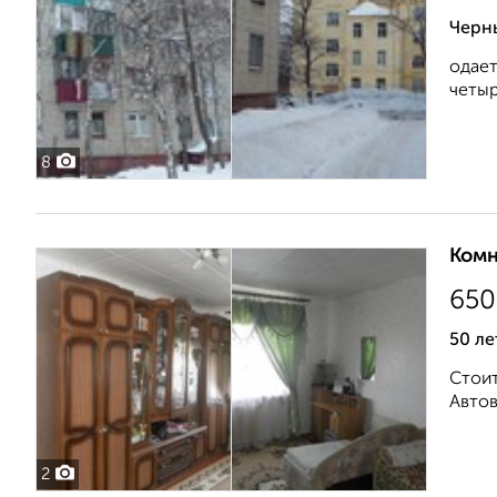
Черн
одает
четыр
8
Комн
650
50 ле
Стоит
Автов
2