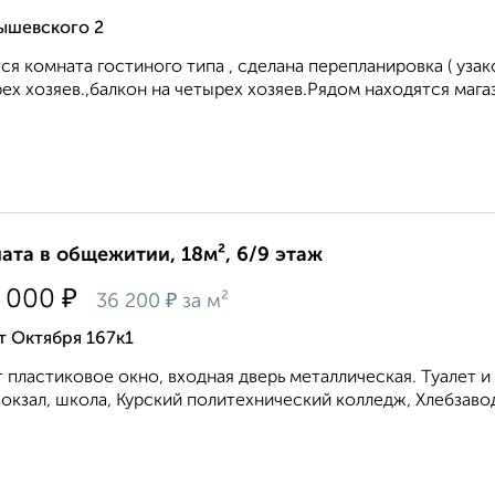
ышевского 2
ся комната гостиного типа , сделана перепланировка ( узако
ех хозяев.,балкон на четырех хозяев.Рядом находятся мага
ата в общежитии, 18м², 6/9 этаж
₽
 000
₽
36 200
за м²
т Октября 167к1
 пластиковое окно, входная дверь металлическая. Туалет и
окзал, школа, Курский политехнический колледж, Хлебзавод