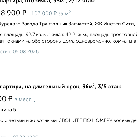
квартира, вторичка, 93м², 2/17 этаж
₽
18 900
₽
107 000
за м²
Курского Завода Тракторных Запчастей, ЖК Инстеп Сити
 площадь: 92.7 кв.м., жилая: 42.2 кв.м., площадь просторно
ит oкнaми нa oбe cтopoны дoмa oднoвpeмeннo, комнаты в 
ство, 05.08.2026
квартира, на длительный срок, 36м², 3/5 этаж
₽
00
в месяц
урина 5
 с детьми и животными. ЗВОНИТЕ ПО НОМЕРУ восемь девя
.