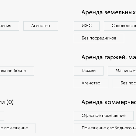
Аренда земельных 
чения
Агенство
ИЖС
Садоводст
Без посредников
Аренда гаржей, м
ражные боксы
Гаражи
Машиноме
Агенство
Без по
и (0)
Аренда коммерчес
Офисное помещение
ое помещение
Помещение свободного н