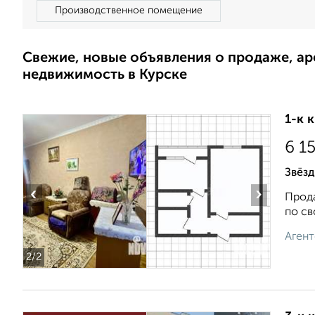
Производственное помещение
Свежие, новые объявления о продаже, а
недвижимость в Курске
1-к 
6 1
Звёзд
‹
›
Прода
по св
Агент
2
/2