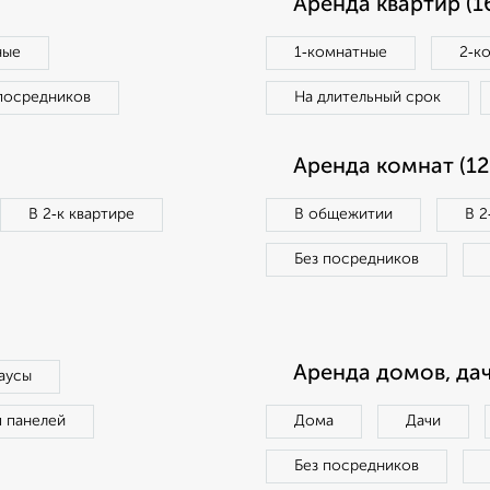
Аренда квартир (1
ные
1‑комнатные
2‑к
посредников
На длительный срок
Аренда комнат (12
В 2‑к квартире
В общежитии
В 2
Без посредников
Аренда домов, дач
аусы
п панелей
Дома
Дачи
Без посредников