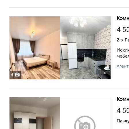
Комн
4 5
2-я Р
Исклю
мебел
Агент
4
Комн
4 5
Павл