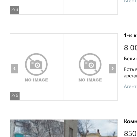
Агент
2
/3
1-к 
8 0
Бели
‹
›
Есть 
аренд
Агент
2
/6
Комн
850