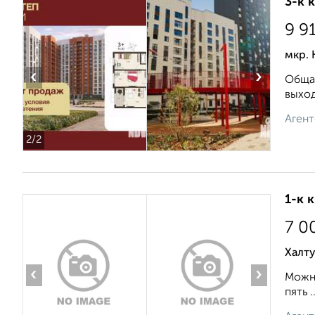
3-к 
9 9
мкр. 
‹
›
Общая
выxoд
Агент
2
/2
1-к 
7 0
Халт
‹
›
Можно
пять ..