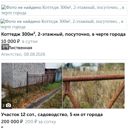
Коттедж 300м², 2-этажный, посуточно, в черте города
₽
10 000
в сутки
2
/8
1-я Лиственная
Агентство, 08.08.2026
2
Участок 12 сот., садоводство, 5 км от города
₽
₽
200 000
200
за сотку