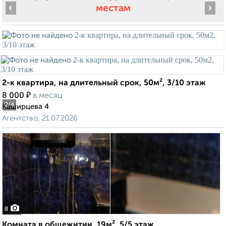
‹
›
местам
2-к квартира, на длительный срок, 50м², 3/10 этаж
₽
8 000
в месяц
2
/4
Каширцева 4
Агентство, 21.07.2026
8
Комната в общежитии, 19м², 5/5 этаж