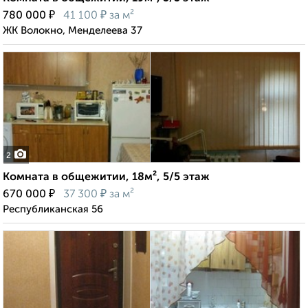
₽
₽
780 000
41 100
за м²
ЖК Волокно, Менделеева 37
2
Комната в общежитии, 18м², 5/5 этаж
₽
₽
670 000
37 300
за м²
Республиканская 56