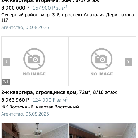
2-к квартира, вторичка, 56м², 8/17 этаж
₽
₽
8 900 000
157 900
за м²
Северный район, мкр. 3-й, проспект Анатолия Дериглазова
117
Агентство, 08.08.2026
‹
›
2
/1
2-к квартира, строящийся дом, 72м², 8/10 этаж
₽
₽
8 963 960
124 000
за м²
ЖК Восточный, квартал Восточный
Агентство, 06.08.2026