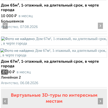
Дом 65м², 1-этажный, на длительный срок, в черте
города
₽
10 000
в месяц
Большевиков
‹
›
Агентство, 07.08.2026
Дом 67м², 1-этажный, на длительный срок, в черте
города
₽
6 000
в месяц
2
/4
Линейная 2
Агентство, 06.08.2026
Виртуальные 3D-туры по интересным
‹
›
местам