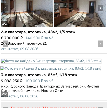
‹
›
2
/2
2-к квартира, вторичка, 48м², 1/5 этаж
₽
₽
6 700 000
140 500
за м²
‹
›
2-й Воротний переулок 21
Агентство, 09.08.2026
3-к квартира, вторичка, 83м², 1/18 этаж
₽
₽
9 098 230
109 000
за м²
мкр. Курского Завода Тракторных Запчастей, ЖК Инстеп
Сити, жилой комплекс Инстеп Сити
2
/2
Агентство, 08.08.2026