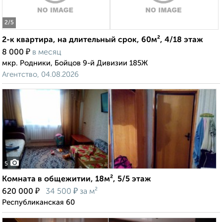
2
/5
2-к квартира, на длительный срок, 60м², 4/18 этаж
₽
8 000
в месяц
мкр. Родники, Бойцов 9-й Дивизии 185Ж
Агентство, 04.08.2026
5
Комната в общежитии, 18м², 5/5 этаж
₽
₽
620 000
34 500
за м²
Республиканская 60