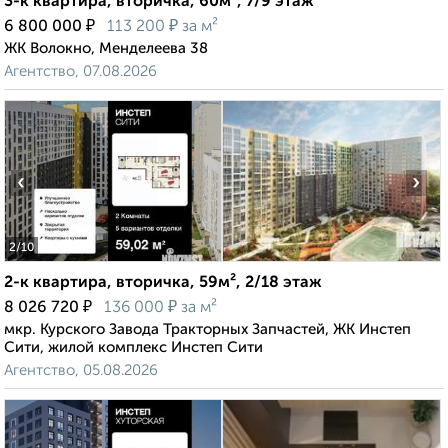
3-к квартира, вторичка, 60м², 7/9 этаж
₽
₽
6 800 000
113 200
за м²
ЖК Волокно, Менделеева 38
Агентство, 07.08.2026
‹
›
2
/10
2-к квартира, вторичка, 59м², 2/18 этаж
₽
₽
8 026 720
136 000
за м²
мкр. Курского Завода Тракторных Запчастей, ЖК Инстеп
Сити, жилой комплекс Инстеп Сити
Агентство, 05.08.2026