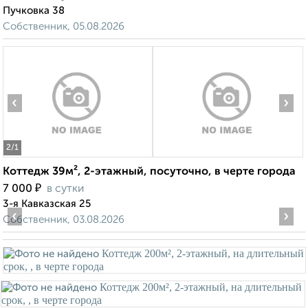
Пучковка 38
Собственник, 05.08.2026
‹
›
2
/1
Коттедж 39м², 2-этажный, посуточно, в черте города
₽
7 000
в сутки
3-я Кавказская 25
‹
›
Собственник, 03.08.2026