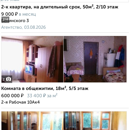
2-к квартира, на длительный срок, 50м², 2/10 этаж
₽
9 000
в месяц
2
/4
Белинского 3
Агентство, 03.08.2026
2
Комната в общежитии, 18м², 5/5 этаж
₽
₽
600 000
33 400
за м²
2-я Рабочая 10Ак4