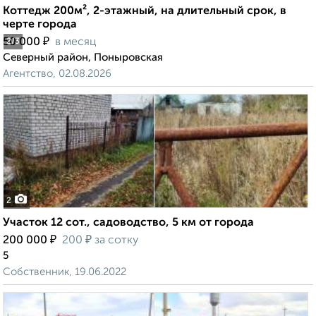
Коттедж 200м², 2-этажный, на длительный срок, в
черте города
₽
50 000
в месяц
2
/3
Северный район, Поныровская
Агентство, 02.08.2026
2
Участок 12 сот., садоводство, 5 км от города
₽
₽
200 000
200
за сотку
5
Собственник, 19.06.2022