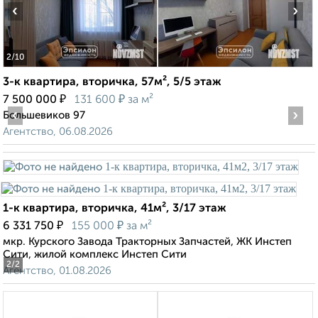
‹
›
2
/10
3-к квартира, вторичка, 57м², 5/5 этаж
₽
₽
7 500 000
131 600
за м²
‹
›
Большевиков 97
Агентство, 06.08.2026
1-к квартира, вторичка, 41м², 3/17 этаж
₽
₽
6 331 750
155 000
за м²
мкр. Курского Завода Тракторных Запчастей, ЖК Инстеп
Сити, жилой комплекс Инстеп Сити
2
/2
Агентство, 01.08.2026