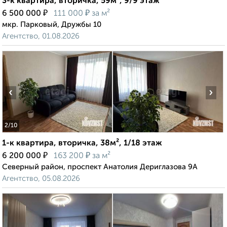
3-к квартира, вторичка, 59м², 9/9 этаж
₽
₽
6 500 000
111 000
за м²
мкр. Парковый, Дружбы 10
Агентство, 01.08.2026
‹
›
2
/10
1-к квартира, вторичка, 38м², 1/18 этаж
₽
₽
6 200 000
163 200
за м²
Северный район, проспект Анатолия Дериглазова 9А
Агентство, 05.08.2026