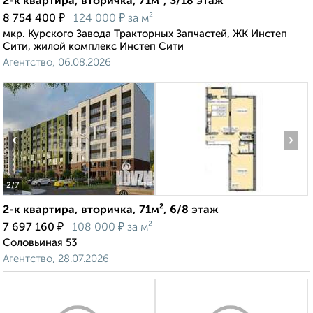
2-к квартира, вторичка, 71м², 3/18 этаж
₽
₽
8 754 400
124 000
за м²
мкр. Курского Завода Тракторных Запчастей, ЖК Инстеп
Сити, жилой комплекс Инстеп Сити
Агентство, 06.08.2026
‹
›
2
/7
2-к квартира, вторичка, 71м², 6/8 этаж
₽
₽
7 697 160
108 000
за м²
Соловьиная 53
Агентство, 28.07.2026