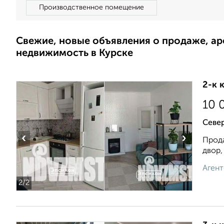
Производственное помещение
Свежие, новые объявления о продаже, а
недвижимость в Курске
2-к 
10 
Севе
‹
›
Прода
двор,
Агент
2
/2