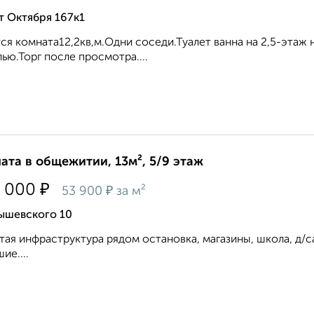
т Октября 167к1
ся комната12,2кв,м.Одни соседи.Туалет ванна на 2,5-этаж
ью.Торг после просмотра....
ата в общежитии, 13м², 5/9 этаж
₽
 000
₽
53 900
за м²
ышевского 10
тая инфраструктура рядом остановка, магазины, школа, д/са
ие....