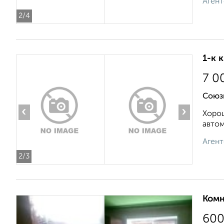
Агент
2
/4
1-к 
7 0
Союз
‹
›
Хорош
автом
Агент
2
/3
Комн
60