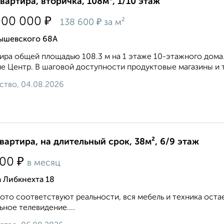
квартира, вторичка, 108м², 1/10 этаж
₽
000 000
₽
138 600
за м²
ышевского 68А
ира общей площадью 108.3 м на 1 этаже 10-этажного дома
е Центр. В шаговой доступности продуктовые магазины и т
ство, 04.08.2026
квартира, на длительный срок, 38м², 6/9 этаж
₽
500
в месяц
 Либкнехта 18
ото соответствуют реальности, вся мебель и техника оста
ьное телевидение....