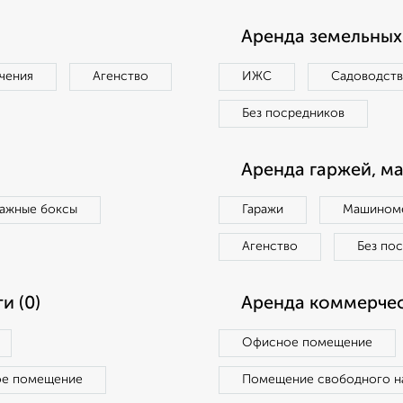
Аренда земельных 
чения
Агенство
ИЖС
Садоводст
Без посредников
Аренда гаржей, м
ражные боксы
Гаражи
Машиноме
Агенство
Без по
и (0)
Аренда коммерчес
Офисное помещение
ое помещение
Помещение свободного н