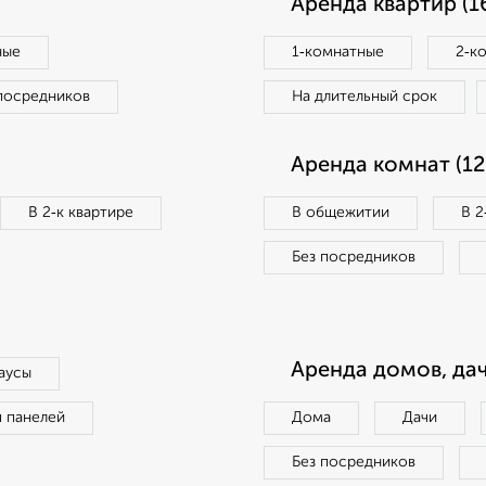
Аренда квартир (1
ные
1‑комнатные
2‑к
посредников
На длительный срок
Аренда комнат (12
В 2‑к квартире
В общежитии
В 2
Без посредников
Аренда домов, дач
аусы
п панелей
Дома
Дачи
Без посредников