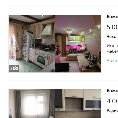
Комн
5 0
Чехов
Исклю
мебел
Агент
3
Комн
4 0
Ради