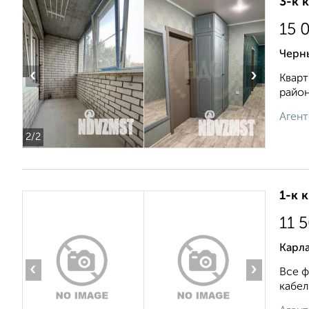
3-к 
15 
Черн
‹
›
Кварт
район
Агент
2
/2
1-к 
11 
Карла
‹
›
Все ф
кабел