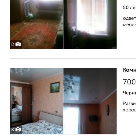
50 ле
одаёт
мебел
8
Комн
700
Черн
Разви
хорош
8