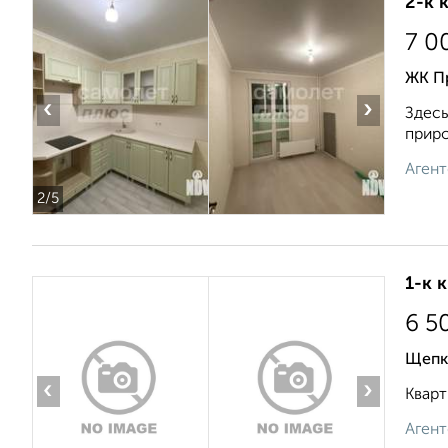
2-к 
7 0
ЖК П
‹
›
Здесь
приро
Агент
2
/5
1-к 
6 5
Щепк
‹
›
Кварт
Агент