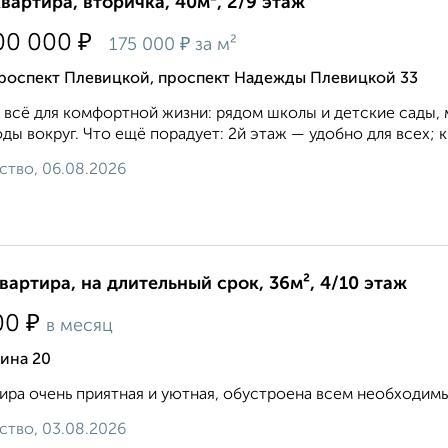
квартира, вторичка, 40м², 2/9 этаж
₽
00 000
₽
175 000
за м²
роспект Плевицкой, проспект Надежды Плевицкой 33
 всё для комфортной жизни: рядом школы и детские сады, 
ды вокруг. Что ещё порадует: 2й этаж — удобно для всех; ква
ство, 06.08.2026
квартира, на длительный срок, 36м², 4/10 этаж
₽
00
в месяц
ина 20
ира очень приятная и уютная, обустроена всем необходимым. 8
ство, 03.08.2026