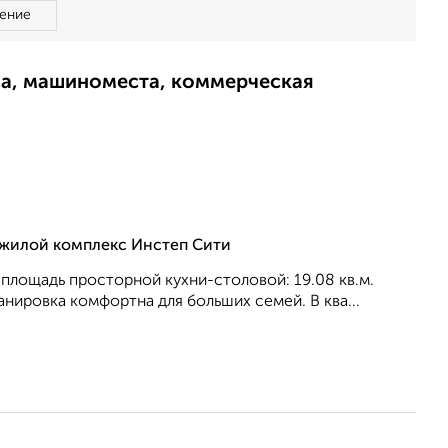
ение
ма, машиноместа, коммерческая
, жилой комплекс Инстеп Сити
, площадь просторной кухни-столовой: 19.08 кв.м.
анировка кoмфopтнa для бoльшиx ceмeй. В ква...