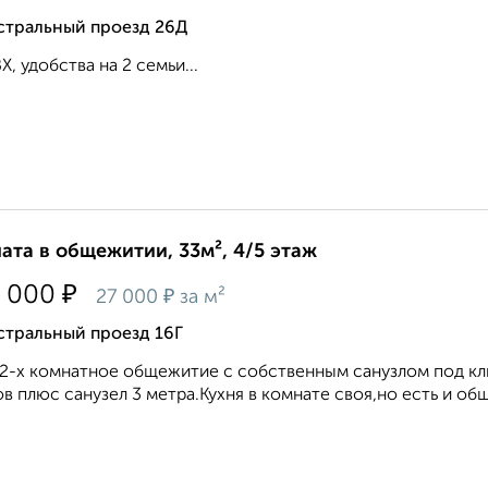
стральный проезд 26Д
Х, удобства на 2 семьи...
ата в общежитии, 33м², 4/5 этаж
₽
 000
₽
27 000
за м²
стральный проезд 16Г
2-х комнатное общежитие с собственным санузлом под клю
в плюс санузел 3 метра.Кухня в комнате своя,но есть и общ