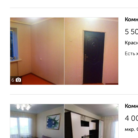
Комн
5 5
Крас
Есть 
6
Комн
4 0
мкр. 