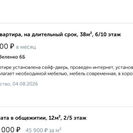
квартира, на длительный срок, 38м², 6/10 этаж
₽
500
в месяц
Зеленко 6Б
ртире установлена сейф-дверь, проведен интернет, устано
лагает необходимой мебелью, мебель современная, в хорош
ство, 04.08.2026
ата в общежитии, 12м², 2/5 этаж
₽
 000
₽
45 900
за м²