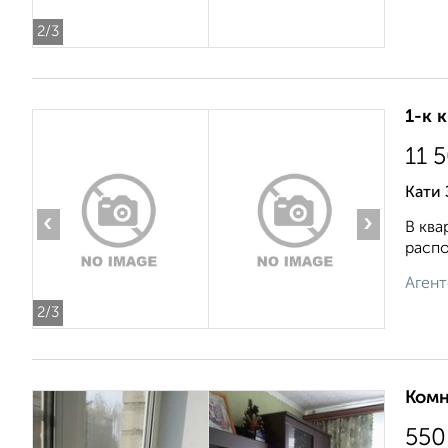
2
/3
1-к 
11 
Кати 
‹
›
В ква
распо
Агент
2
/3
Комн
550