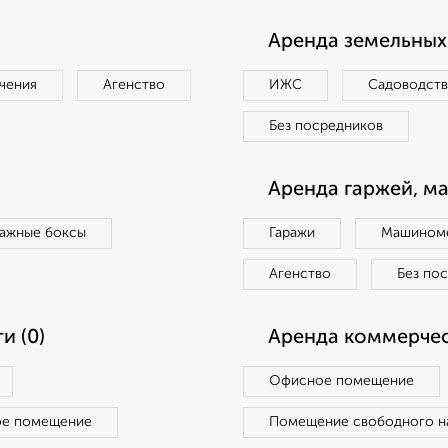
Аренда земельных 
чения
Агенство
ИЖС
Садоводст
Без посредников
Аренда гаржей, м
ражные боксы
Гаражи
Машиноме
Агенство
Без по
и (0)
Аренда коммерчес
Офисное помещение
ое помещение
Помещение свободного н