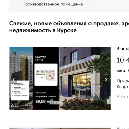
Производственное помещение
Свежие, новые объявления о продаже, а
недвижимость в Курске
3-к 
10 
мкр. 
‹
›
Прода
Кварт
Агент
2
/10