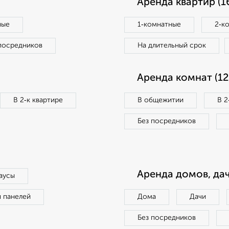
Аренда квартир (1
ные
1‑комнатные
2‑к
посредников
На длительный срок
Аренда комнат (12
В 2‑к квартире
В общежитии
В 2
Без посредников
Аренда домов, дач
аусы
п панелей
Дома
Дачи
Без посредников