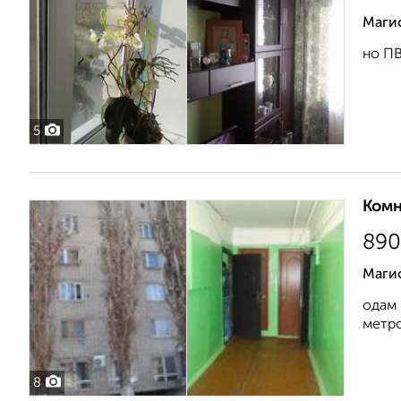
Маги
но ПВ
5
Комн
890
Маги
одам 
метро
8