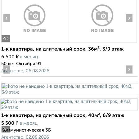
‹
›
2
/3
1-к квартира, на длительный срок, 36м², 3/9 этаж
₽
6 500
в месяц
50 лет Октября 91
‹
›
Агентство, 06.08.2026
1-к квартира, на длительный срок, 40м², 6/9 этаж
₽
5 500
в месяц
2
/4
Коммунистическая 3Б
Агентство, 02.08.2026