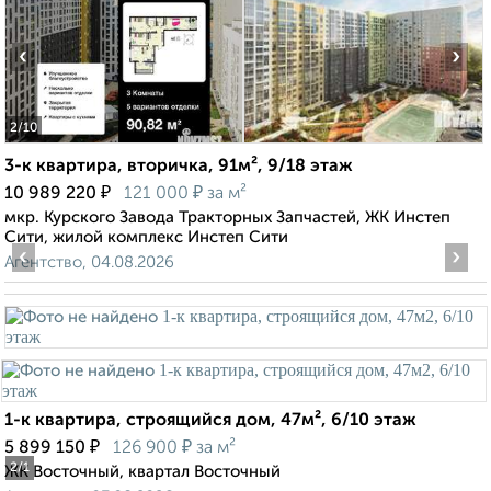
‹
›
2
/10
3-к квартира, вторичка, 91м², 9/18 этаж
₽
₽
10 989 220
121 000
за м²
мкр. Курского Завода Тракторных Запчастей, ЖК Инстеп
Сити, жилой комплекс Инстеп Сити
‹
›
Агентство, 04.08.2026
1-к квартира, строящийся дом, 47м², 6/10 этаж
₽
₽
5 899 150
126 900
за м²
2
/1
ЖК Восточный, квартал Восточный