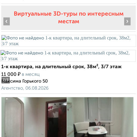
Виртуальные 3D-туры по интересным
‹
›
местам
1-к квартира, на длительный срок, 38м², 3/7 этаж
₽
11 000
в месяц
2
/3
Максима Горького 50
Агентство, 06.08.2026