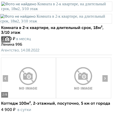
Комната в 2-к квартире, на длительный срок, 18м²,
3/10 этаж
₽
5 000
в месяц
1
Ленина 99Б
Агентство, 14.08.2022
‹
›
2
/8
Коттедж 100м², 2-этажный, посуточно, 5 км от города
₽
4 900
в сутки