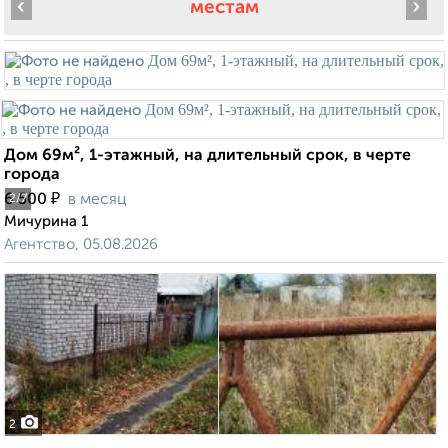
‹
›
местам
Дом 69м², 1-этажный, на длительный срок, в черте
города
₽
6 500
в месяц
2
/7
Мичурина 1
Агентство, 05.08.2026
2