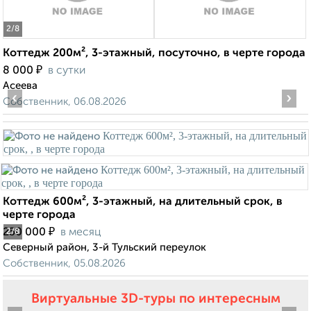
2
/8
Коттедж 200м², 3-этажный, посуточно, в черте города
₽
8 000
в сутки
Асеева
‹
›
Собственник, 06.08.2026
Коттедж 600м², 3-этажный, на длительный срок, в
черте города
₽
250 000
в месяц
2
/8
Северный район, 3-й Тульский переулок
Собственник, 05.08.2026
Виртуальные 3D-туры по интересным