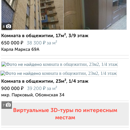
8
Комната в общежитии, 17м², 3/9 этаж
₽
₽
650 000
38 300
за м²
Карла Маркса 69А
Комната в общежитии, 23м², 1/4 этаж
₽
₽
900 000
39 200
за м²
мкр. Парковый, Обоянская 34
7
Виртуальные 3D-туры по интересным
местам