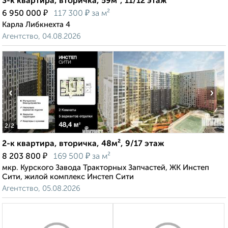
3-к квартира, вторичка, 59м², 11/12 этаж
₽
₽
6 950 000
117 300
за м²
Карла Либкнехта 4
Агентство, 04.08.2026
‹
›
2
/2
2-к квартира, вторичка, 48м², 9/17 этаж
₽
₽
8 203 800
169 500
за м²
мкр. Курского Завода Тракторных Запчастей, ЖК Инстеп
Сити, жилой комплекс Инстеп Сити
Агентство, 05.08.2026