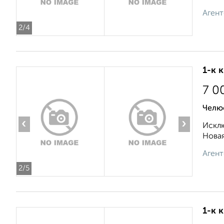
Агент
2
/4
1-к 
7 0
Челю
‹
›
Исклю
Новая
Агент
2
/5
1-к 