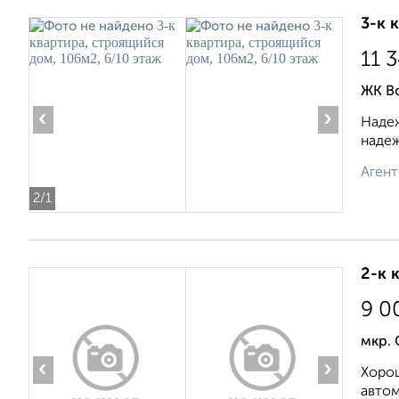
3-к 
11 
ЖК В
‹
›
Надеж
надеж
Агент
2
/1
2-к 
9 0
мкр. 
‹
›
Хорош
автом