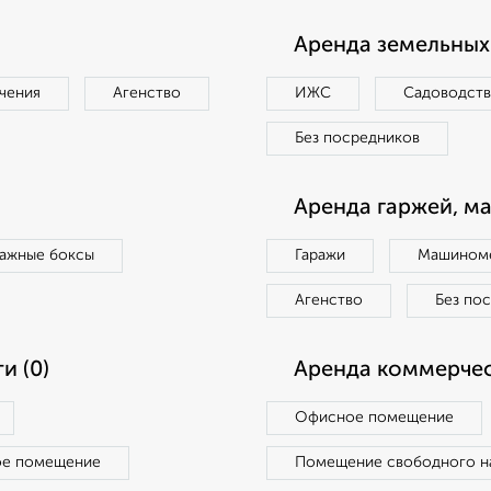
Аренда земельных 
чения
Агенство
ИЖС
Садоводст
Без посредников
Аренда гаржей, м
ражные боксы
Гаражи
Машиноме
Агенство
Без по
и (0)
Аренда коммерчес
Офисное помещение
ое помещение
Помещение свободного н