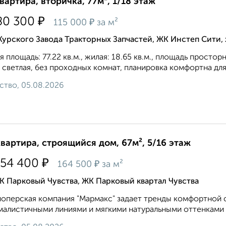
квартира, вторичка, 77м², 1/18 этаж
₽
80 300
₽
115 000
за м²
Курского Завода Тракторных Запчастей, ЖК Инстеп Сити
 площадь: 77.22 кв.м., жилая: 18.65 кв.м., площадь простор
 светлая, без проходных комнат, планировка кoмфopтнa для 
ство, 05.08.2026
квартира, строящийся дом, 67м², 5/16 этаж
₽
054 400
₽
164 500
за м²
 Парковый Чувства, ЖК Парковый квартал Чувства
оперская компания "Мармакс" задает тренды комфортной ср
алистичными линиями и мягкими натуральными оттенками ф