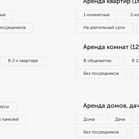
Аренда квартир (1
ные
1‑комнатные
2‑к
посредников
На длительный срок
Аренда комнат (12
В 2‑к квартире
В общежитии
В 2
Без посредников
Аренда домов, дач
аусы
п панелей
Дома
Дачи
Без посредников