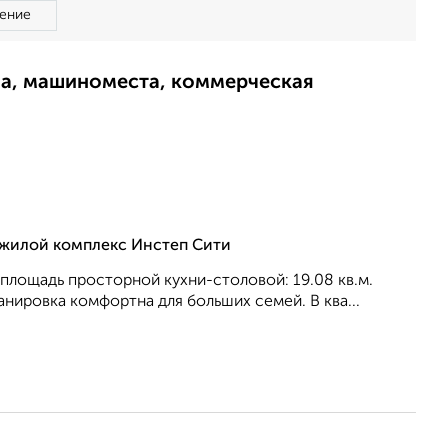
ение
ма, машиноместа, коммерческая
, жилой комплекс Инстеп Сити
, площадь просторной кухни-столовой: 19.08 кв.м.
анировка кoмфopтнa для бoльшиx ceмeй. В ква...