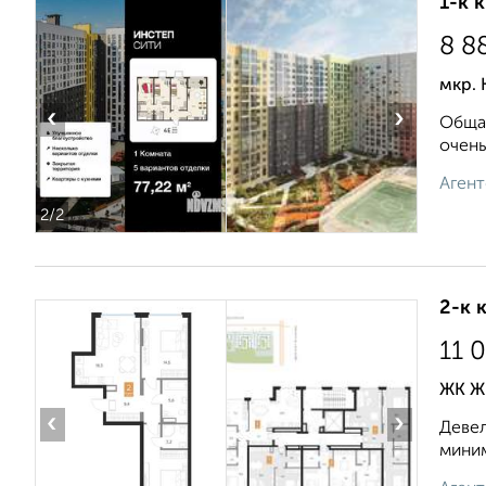
1-к 
8 8
мкр. 
‹
›
Общая
очень
Агент
2
/2
2-к 
11 
ЖК ЖК
‹
›
Девел
миним