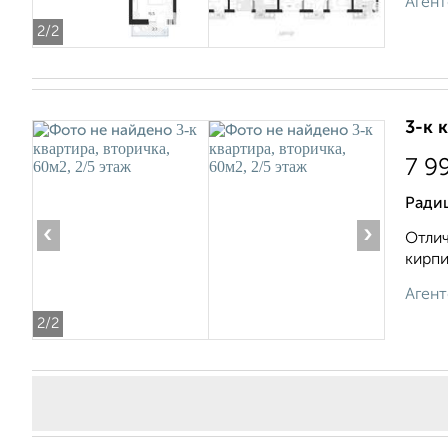
Агент
2
/2
3-к 
7 9
Ради
‹
›
Отлич
кирпи
Агент
2
/2