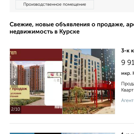
Производственное помещение
Свежие, новые объявления о продаже, а
недвижимость в Курске
3-к 
9 9
мкр. 
‹
›
Прода
Кварт
Агент
2
/10