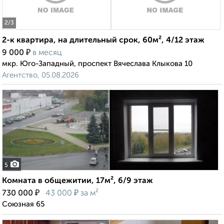
2
/3
2-к квартира, на длительный срок, 60м², 4/12 этаж
₽
9 000
в месяц
мкр. Юго-Западный, проспект Вячеслава Клыкова 10
Агентство, 05.08.2026
5
Комната в общежитии, 17м², 6/9 этаж
₽
₽
730 000
43 000
за м²
Союзная 65