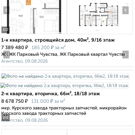
‹
›
2
/2
1-к квартира, строящийся дом, 40м², 9/16 этаж
₽
₽
7 389 480
185 200
за м²
‹
›
ЖК ЖК Парковый Чувства, ЖК Парковый квартал Чувства
Агентство, 09.08.2026
2-к квартира, вторичка, 66м², 18/18 этаж
₽
₽
8 678 750
131 000
за м²
мкр. Курского завода тракторных запчастей, микрорайон
Курского завода тракторных запчастей
2
/2
Агентство, 09.08.2026