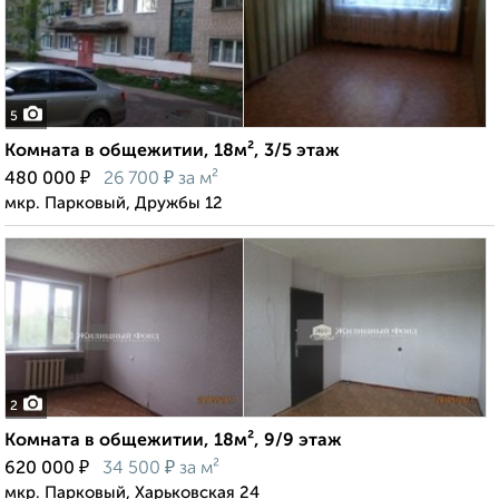
5
Комната в общежитии, 18м², 3/5 этаж
₽
₽
480 000
26 700
за м²
мкр. Парковый, Дружбы 12
2
Комната в общежитии, 18м², 9/9 этаж
₽
₽
620 000
34 500
за м²
мкр. Парковый, Харьковская 24