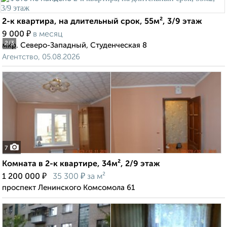
2-к квартира, на длительный срок, 55м², 3/9 этаж
₽
9 000
в месяц
2
/3
мкр. Северо-Западный, Студенческая 8
Агентство, 05.08.2026
7
Комната в 2-к квартире, 34м², 2/9 этаж
₽
₽
1 200 000
35 300
за м²
проспект Ленинского Комсомола 61