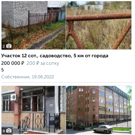
2
Участок 12 сот., садоводство, 5 км от города
₽
₽
200 000
200
за сотку
5
Собственник, 19.06.2022
9