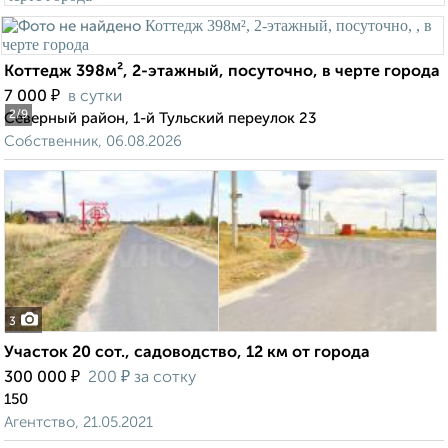
Коттедж 398м², 2-этажный, посуточно, в черте города
₽
7 000
в сутки
2
/9
Северный район, 1-й Тульский переулок 23
Собственник, 06.08.2026
3
Участок 20 сот., садоводство, 12 км от города
₽
₽
300 000
200
за сотку
150
Агентство, 21.05.2021