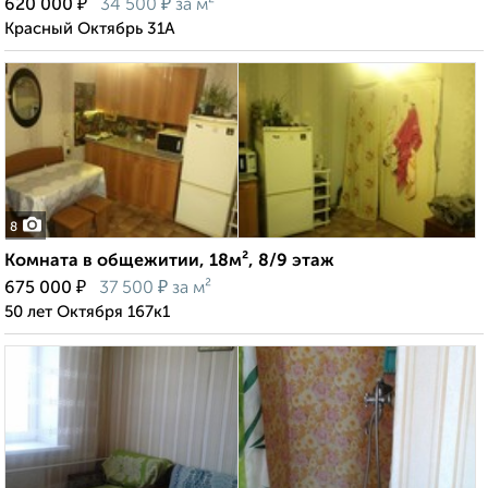
₽
₽
620 000
34 500
за м²
Красный Октябрь 31А
8
Комната в общежитии, 18м², 8/9 этаж
₽
₽
675 000
37 500
за м²
50 лет Октября 167к1