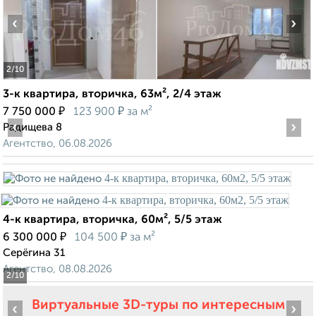
‹
›
2
/10
3-к квартира, вторичка, 63м², 2/4 этаж
₽
₽
7 750 000
123 900
за м²
‹
›
Радищева 8
Агентство, 06.08.2026
4-к квартира, вторичка, 60м², 5/5 этаж
₽
₽
6 300 000
104 500
за м²
Серёгина 31
Агентство, 08.08.2026
2
/10
Виртуальные 3D-туры по интересным
‹
›