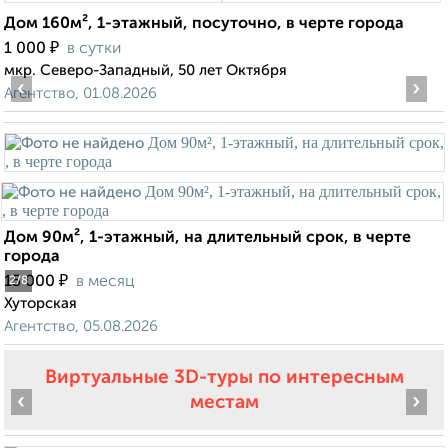
Дом 160м², 1-этажный, посуточно, в черте города
₽
1 000
в сутки
мкр. Северо-Западный, 50 лет Октября
‹
›
Агентство, 01.08.2026
Дом 90м², 1-этажный, на длительный срок, в черте
города
₽
15 000
в месяц
2
/8
Хуторская
Агентство, 05.08.2026
Виртуальные 3D-туры по интересным
‹
›
местам