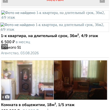
1-к квартира, на длительный срок, 36м², 4/9 этаж
₽
6 500
в месяц
2
/3
Горького 51
Агентство, 03.08.2026
8
Комната в общежитии, 18м², 1/5 этаж