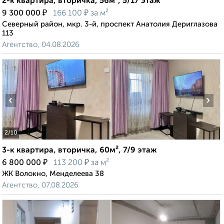
2-к квартира, вторичка, 56м², 5/17 этаж
₽
₽
9 300 000
166 100
за м²
Северный район, мкр. 3-й, проспект Анатолия Дериглазова
113
Агентство, 04.08.2026
‹
›
2
/10
3-к квартира, вторичка, 60м², 7/9 этаж
₽
₽
6 800 000
113 200
за м²
ЖК Волокно, Менделеева 38
Агентство, 07.08.2026