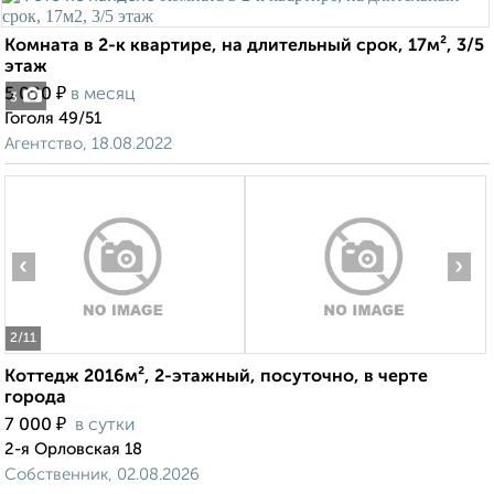
Комната в 2-к квартире, на длительный срок, 17м², 3/5
этаж
₽
5 000
в месяц
3
Гоголя 49/51
Агентство, 18.08.2022
‹
›
2
/11
Коттедж 2016м², 2-этажный, посуточно, в черте
города
₽
7 000
в сутки
2-я Орловская 18
Собственник, 02.08.2026