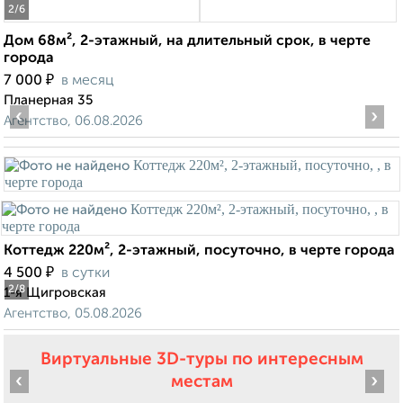
2
/6
Дом 68м², 2-этажный, на длительный срок, в черте
города
₽
7 000
в месяц
Планерная 35
‹
›
Агентство, 06.08.2026
Коттедж 220м², 2-этажный, посуточно, в черте города
₽
4 500
в сутки
2
/8
1-я Щигровская
Агентство, 05.08.2026
Виртуальные 3D-туры по интересным
‹
›
местам