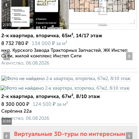
‹
›
2
/10
2-к квартира, вторичка, 65м², 14/17 этаж
₽
₽
8 732 780
134 000
за м²
мкр. Курского Завода Тракторных Запчастей, ЖК Инстеп
‹
›
Сити, жилой комплекс Инстеп Сити
Агентство, 06.08.2026
2-к квартира, вторичка, 67м², 8/10 этаж
₽
₽
8 300 000
124 500
за м²
Серёгина 22а
Агентство, 06.08.2026
2
/10
Виртуальные 3D-туры по интересным
‹
›