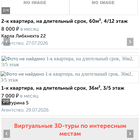
2
/4
2-к квартира, на длительный срок, 60м², 4/12 этаж
₽
8 000
в месяц
Карла Либкнехта 22
‹
›
Агентство, 27.07.2026
1-к квартира, на длительный срок, 36м², 3/5 этаж
₽
7 000
в месяц
2
/3
Халтурина 5
Агентство, 29.07.2026
Виртуальные 3D-туры по интересным
‹
›
местам