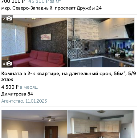
₽
₽
700 000
43 800
за м²
мкр. Северо-Западный, проспект Дружбы 24
2
4
Комната в 2-к квартире, на длительный срок, 56м², 5/9
этаж
₽
4 500
в месяц
Димитрова 84
Агентство, 11.01.2023