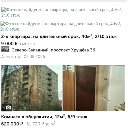
2-к квартира, на длительный срок, 40м², 2/10 этаж
₽
9 000
в месяц
2
/4
мкр. Северо-Западный, проспект Хрущёва 36
Агентство, 05.08.2026
6
Комната в общежитии, 12м², 6/9 этаж
₽
₽
620 000
51 700
за м²