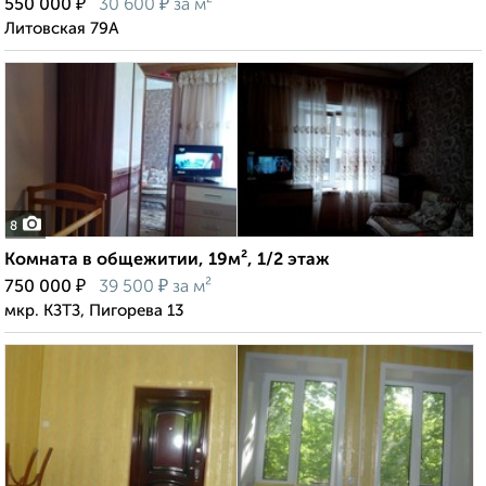
₽
₽
550 000
30 600
за м²
Литовская 79А
8
Комната в общежитии, 19м², 1/2 этаж
₽
₽
750 000
39 500
за м²
мкр. КЗТЗ, Пигорева 13