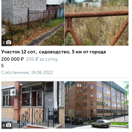
2
Участок 12 сот., садоводство, 5 км от города
₽
₽
200 000
200
за сотку
5
Собственник, 19.06.2022
9