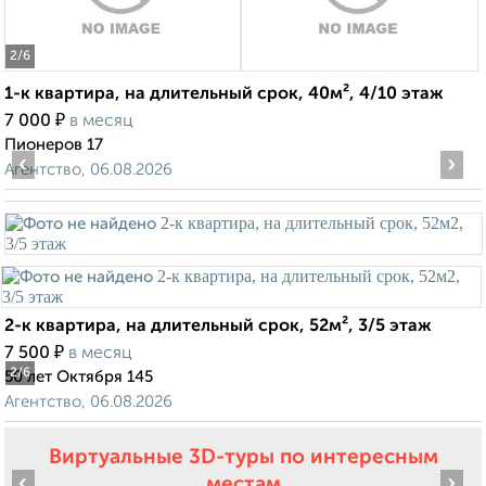
2
/6
1-к квартира, на длительный срок, 40м², 4/10 этаж
₽
7 000
в месяц
Пионеров 17
‹
›
Агентство, 06.08.2026
2-к квартира, на длительный срок, 52м², 3/5 этаж
₽
7 500
в месяц
2
/6
50 лет Октября 145
Агентство, 06.08.2026
Виртуальные 3D-туры по интересным
‹
›
местам