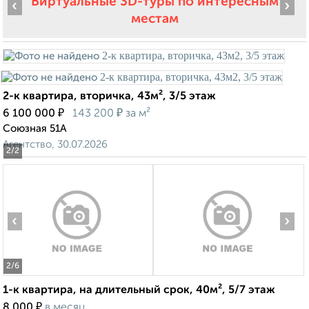
Виртуальные 3D-туры по интересным
‹
›
местам
2-к квартира, вторичка, 43м², 3/5 этаж
₽
₽
6 100 000
143 200
за м²
Союзная 51А
Агентство, 30.07.2026
2
/2
‹
›
2
/6
1-к квартира, на длительный срок, 40м², 5/7 этаж
₽
8 000
в месяц