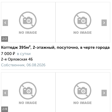
‹
›
2
/2
Коттедж 395м², 2-этажный, посуточно, в черте города
₽
7 000
в сутки
2-я Орловская 4Б
Собственник, 06.08.2026
‹
›
2
/8