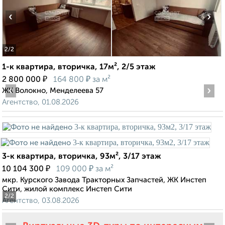
‹
›
2
/2
1-к квартира, вторичка, 17м², 2/5 этаж
₽
₽
2 800 000
164 800
за м²
‹
›
ЖК Волокно, Менделеева 57
Агентство, 01.08.2026
3-к квартира, вторичка, 93м², 3/17 этаж
₽
₽
10 104 300
109 000
за м²
мкр. Курского Завода Тракторных Запчастей, ЖК Инстеп
Сити, жилой комплекс Инстеп Сити
2
/2
Агентство, 03.08.2026