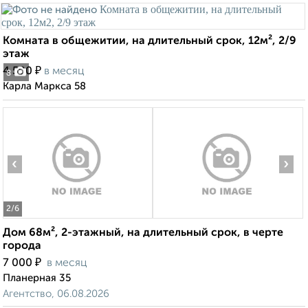
Комната в общежитии, на длительный срок, 12м², 2/9
этаж
₽
4 500
в месяц
8
Карла Маркса 58
‹
›
2
/6
Дом 68м², 2-этажный, на длительный срок, в черте
города
₽
7 000
в месяц
Планерная 35
Агентство, 06.08.2026