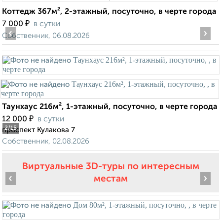
Коттедж 367м², 2-этажный, посуточно, в черте города
₽
7 000
в сутки
‹
›
Собственник, 06.08.2026
Таунхаус 216м², 1-этажный, посуточно, в черте города
₽
12 000
в сутки
2
/15
проспект Кулакова 7
Собственник, 02.08.2026
Виртуальные 3D-туры по интересным
‹
›
местам