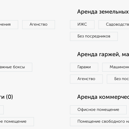
Аренда земельных 
чения
Агенство
ИЖС
Садоводст
Без посредников
Аренда гаржей, м
ражные боксы
Гаражи
Машиноме
Агенство
Без по
и (0)
Аренда коммерчес
Офисное помещение
ое помещение
Помещение свободного н