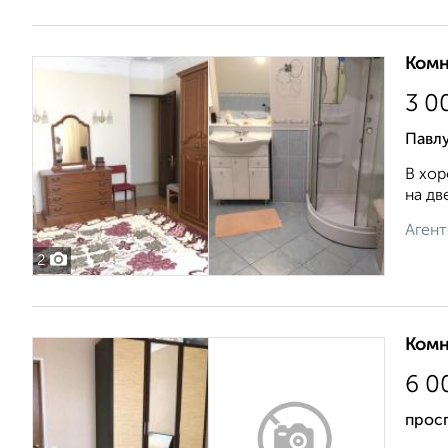
Комн
3 0
Павл
В хор
на дв
Агент
2
Комн
6 0
прос