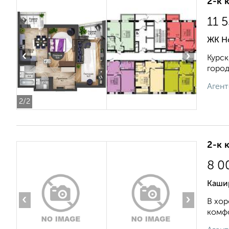
2-к 
11 
ЖК Но
‹
›
Курск
город
Агент
2
/2
2-к 
8 0
Каши
‹
›
В хор
комфо