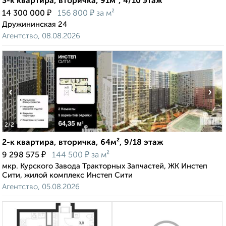
3-к квартира, вторичка, 91м², 4/10 этаж
₽
₽
14 300 000
156 800
за м²
Дружининская 24
Агентство, 08.08.2026
‹
›
2
/2
2-к квартира, вторичка, 64м², 9/18 этаж
₽
₽
9 298 575
144 500
за м²
мкр. Курского Завода Тракторных Запчастей, ЖК Инстеп
Сити, жилой комплекс Инстеп Сити
Агентство, 05.08.2026