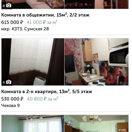
8
Комната в общежитии, 15м², 2/2 этаж
₽
₽
615 000
41 000
за м²
мкр. КЗТЗ, Сумская 28
4
Комната в 2-к квартире, 13м², 5/5 этаж
₽
₽
530 000
40 800
за м²
Чехова 9