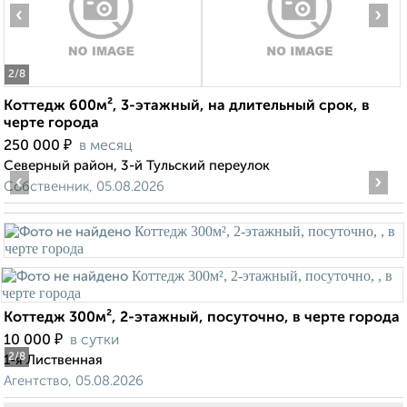
‹
›
2
/8
Коттедж 600м², 3-этажный, на длительный срок, в
черте города
₽
250 000
в месяц
Северный район, 3-й Тульский переулок
‹
›
Собственник, 05.08.2026
Коттедж 300м², 2-этажный, посуточно, в черте города
₽
10 000
в сутки
2
/8
1-я Лиственная
Агентство, 05.08.2026