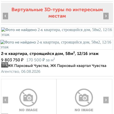
Виртуальные 3D-туры по интересным
‹
›
местам
2-к квартира, строящийся дом, 58м², 12/16 этаж
₽
₽
9 803 750
170 500
за м²
2
/2
ЖК ЖК Парковый Чувства, ЖК Парковый квартал Чувства
Агентство, 06.08.2026
‹
›