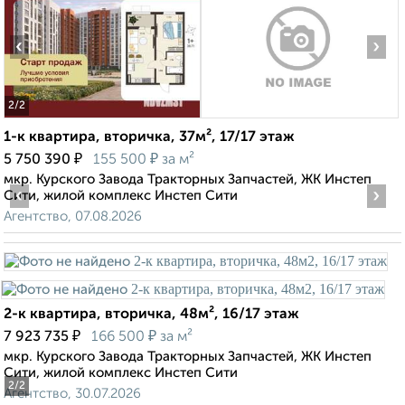
‹
›
2
/2
1-к квартира, вторичка, 37м², 17/17 этаж
₽
₽
5 750 390
155 500
за м²
мкр. Курского Завода Тракторных Запчастей, ЖК Инстеп
‹
›
Сити, жилой комплекс Инстеп Сити
Агентство, 07.08.2026
2-к квартира, вторичка, 48м², 16/17 этаж
₽
₽
7 923 735
166 500
за м²
мкр. Курского Завода Тракторных Запчастей, ЖК Инстеп
Сити, жилой комплекс Инстеп Сити
2
/2
Агентство, 30.07.2026