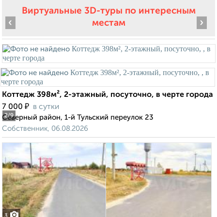
Виртуальные 3D-туры по интересным
‹
›
местам
Коттедж 398м², 2-этажный, посуточно, в черте города
₽
7 000
в сутки
2
/9
Северный район, 1-й Тульский переулок 23
Собственник, 06.08.2026
3