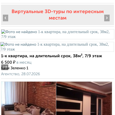
Виртуальные 3D-туры по интересным
‹
›
местам
1-к квартира, на длительный срок, 38м², 7/9 этаж
₽
6 500
в месяц
2
/8
Кати Зеленко 1
Агентство, 28.07.2026