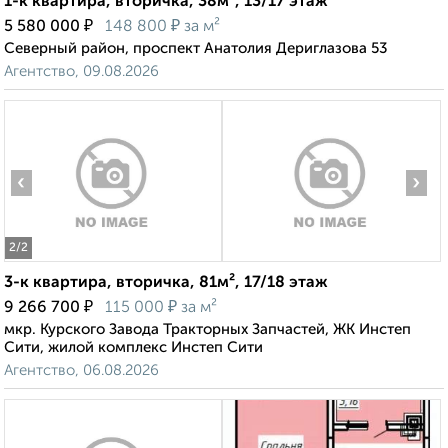
1-к квартира, вторичка, 38м², 13/17 этаж
₽
₽
5 580 000
148 800
за м²
Северный район, проспект Анатолия Дериглазова 53
Агентство, 09.08.2026
‹
›
2
/2
3-к квартира, вторичка, 81м², 17/18 этаж
₽
₽
9 266 700
115 000
за м²
мкр. Курского Завода Тракторных Запчастей, ЖК Инстеп
Сити, жилой комплекс Инстеп Сити
Агентство, 06.08.2026