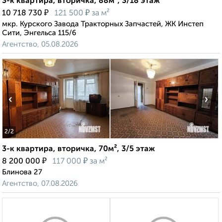
3-к квартира, вторичка, 88м², 3/18 этаж
₽
₽
10 718 730
121 500
за м²
мкр. Курского Завода Тракторных Запчастей, ЖК Инстеп
Сити, Энгельса 115/6
Агентство, 05.08.2026
‹
›
2
/2
3-к квартира, вторичка, 70м², 3/5 этаж
₽
₽
8 200 000
117 000
за м²
Блинова 27
Агентство, 07.08.2026