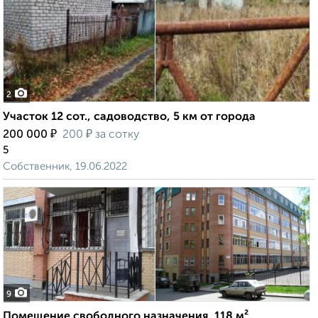
2
Участок 12 сот., садоводство, 5 км от города
₽
₽
200 000
200
за сотку
5
Собственник, 19.06.2022
9
Помещение свободного назначения, 118 м²