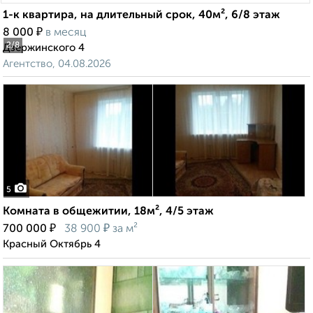
1-к квартира, на длительный срок, 40м², 6/8 этаж
₽
8 000
в месяц
2
/8
Дзержинского 4
Агентство, 04.08.2026
5
Комната в общежитии, 18м², 4/5 этаж
₽
₽
700 000
38 900
за м²
Красный Октябрь 4