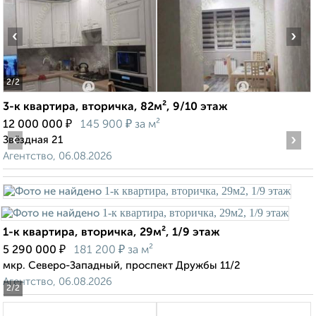
‹
›
2
/2
3-к квартира, вторичка, 82м², 9/10 этаж
₽
₽
12 000 000
145 900
за м²
‹
›
Звёздная 21
Агентство, 06.08.2026
1-к квартира, вторичка, 29м², 1/9 этаж
₽
₽
5 290 000
181 200
за м²
мкр. Северо-Западный, проспект Дружбы 11/2
Агентство, 06.08.2026
2
/2