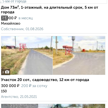
Дом 73м², 1-этажный, на длительный срок, 5 км от
города
₽
10 000
в месяц
2
/5
Михайлово
Собственник, 01.08.2026
3
Участок 20 сот., садоводство, 12 км от города
₽
₽
300 000
200
за сотку
150
Агентство, 21.05.2021