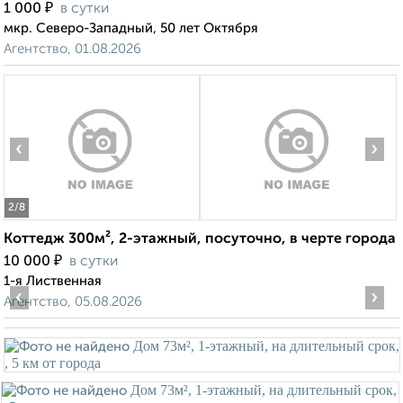
₽
1 000
в сутки
мкр. Северо-Западный, 50 лет Октября
Агентство, 01.08.2026
‹
›
2
/8
Коттедж 300м², 2-этажный, посуточно, в черте города
₽
10 000
в сутки
1-я Лиственная
‹
›
Агентство, 05.08.2026