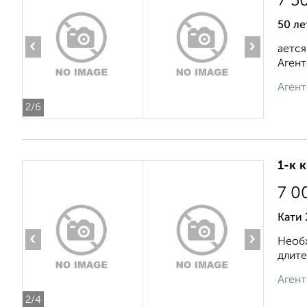
7 5
50 ле
‹
›
ается
Агент
Агент
2
/6
1-к 
7 0
Кати 
‹
›
Необх
длите
Агент
2
/4