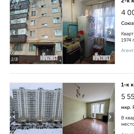
2-к 
4 0
Союз
‹
›
Кварт
1974 
Агент
2
/2
1-к 
5 5
мкр. 
‹
›
В ква
место