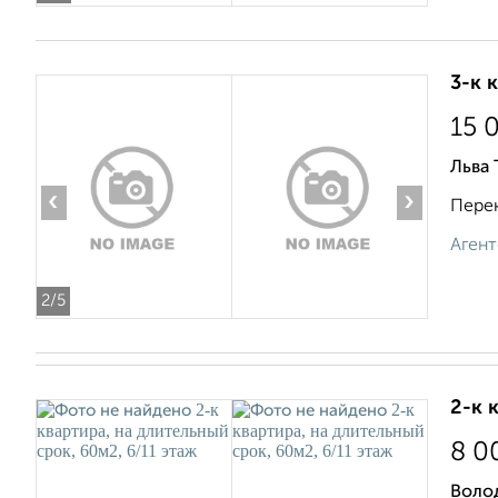
3-к 
15 
Льва 
‹
›
Перек
Агент
2
/5
2-к 
8 0
Воло