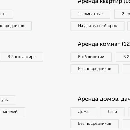
Аренда квартир (1
ные
1‑комнатные
2‑к
посредников
На длительный срок
Аренда комнат (12
В 2‑к квартире
В общежитии
В 2
Без посредников
Аренда домов, дач
аусы
п панелей
Дома
Дачи
Без посредников