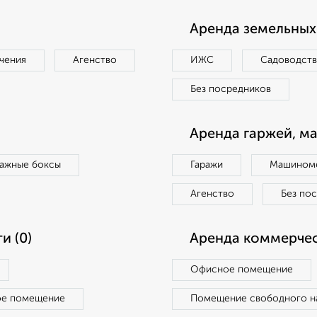
Аренда земельных 
чения
Агенство
ИЖС
Садоводст
Без посредников
Аренда гаржей, м
ражные боксы
Гаражи
Машиноме
Агенство
Без по
и (0)
Аренда коммерчес
Офисное помещение
ое помещение
Помещение свободного н