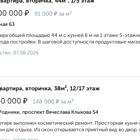
квартира, вторичка, 44м², 1/5 этаж
₽
00 000
₽
91 000
за м²
ная 63
ира общей площадью 44 м с кухней 6 м на 1 этаже 5-этажно
года постройки. В шаговой доступности продуктовые магази
ство, 07.08.2026
квартира, вторичка, 38м², 12/17 этаж
₽
50 000
₽
148 000
за м²
Родники, проспект Вячеслава Клыкова 54
ртире выполнен косметический ремонт. Просторная кухня
м для отдыха. Из окон открывается приятный вид во двор, 