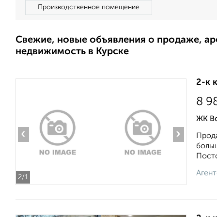
Производственное помещение
Свежие, новые объявления о продаже, а
недвижимость в Курске
2-к 
8 9
ЖК В
‹
›
Прода
больш
Посто
Агент
2
/1