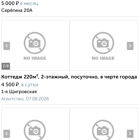
₽
5 000
в месяц
Серёгина 20А
‹
›
2
/8
Коттедж 220м², 2-этажный, посуточно, в черте города
₽
4 500
в сутки
1-я Щигровская
Агентство, 07.08.2026
‹
›