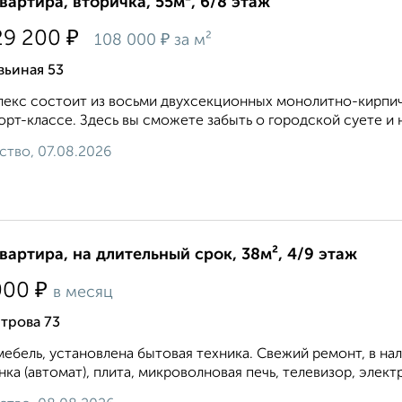
квартира, вторичка, 55м², 6/8 этаж
₽
29 200
₽
108 000
за м²
вьиная 53
екс состоит из восьми двухсекционных монолитно-кирпич
рт-классе. Здесь вы сможете забыть о городской суете и 
ство, 07.08.2026
квартира, на длительный срок, 38м², 4/9 этаж
₽
000
в месяц
трова 73
мебель, установлена бытовая техника. Свежий ремонт, в на
ка (автомат), плита, микроволновая печь, телевизор, элект