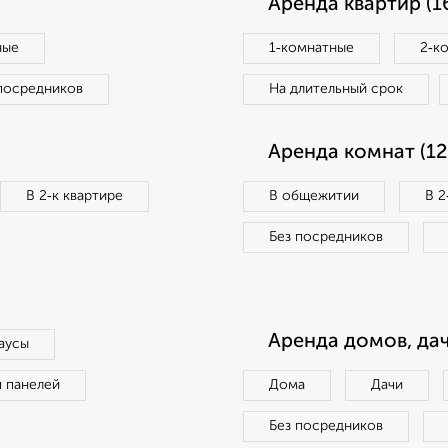
Аренда квартир (1
ные
1‑комнатные
2‑к
посредников
На длительный срок
Аренда комнат (12
В 2‑к квартире
В общежитии
В 2
Без посредников
Аренда домов, дач
аусы
п панелей
Дома
Дачи
Без посредников