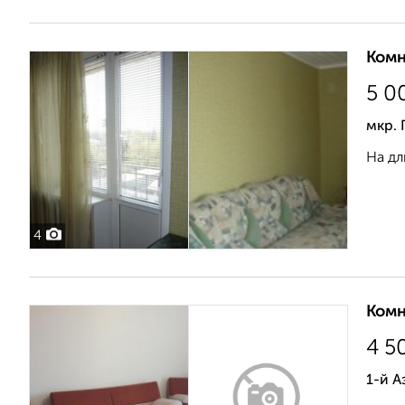
Комн
5 0
мкр. 
На дл
4
Комн
4 5
1-й 