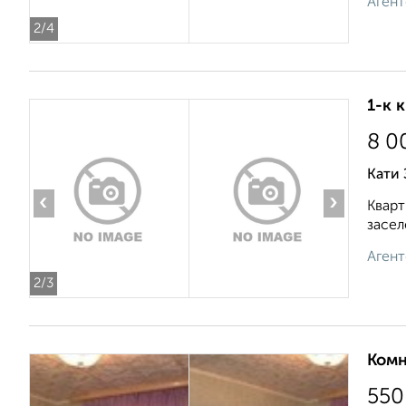
Агент
2
/4
1-к 
8 0
Кати 
‹
›
Кварт
засел
Агент
2
/3
Комн
550