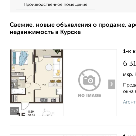
Производственное помещение
Свежие, новые объявления о продаже, а
недвижимость в Курске
1-к 
6 3
мкр. 
‹
›
Прода
окна 
Агент
2
/2