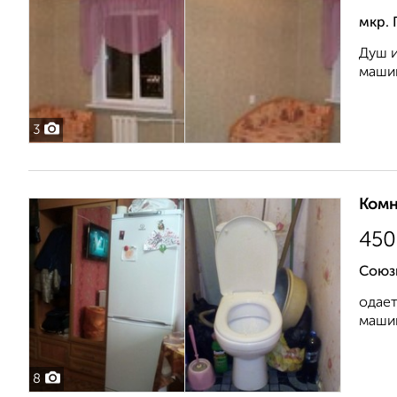
мкр. 
Душ и
машин
3
Комн
450
Союз
одает
машин
8