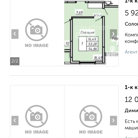
1-к 
5 9
Соло
‹
›
Компл
комфо
Агент
2
/2
1-к 
12 
Дими
‹
›
Есть 
машин