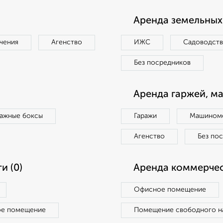
Аренда земельных 
чения
Агенство
ИЖС
Садоводст
Без посредников
Аренда гаржей, м
ражные боксы
Гаражи
Машиноме
Агенство
Без по
и (0)
Аренда коммерчес
Офисное помещение
ое помещение
Помещение свободного н