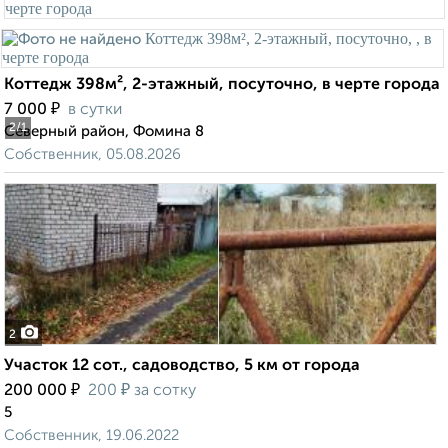
Коттедж 398м², 2-этажный, посуточно, в черте города
₽
7 000
в сутки
2
/1
Северный район, Фомина 8
Собственник, 05.08.2026
2
Участок 12 сот., садоводство, 5 км от города
₽
₽
200 000
200
за сотку
5
Собственник, 19.06.2022