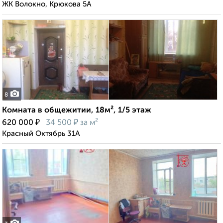
ЖК Волокно, Крюкова 5А
8
Комната в общежитии, 18м², 1/5 этаж
₽
₽
620 000
34 500
за м²
Красный Октябрь 31А