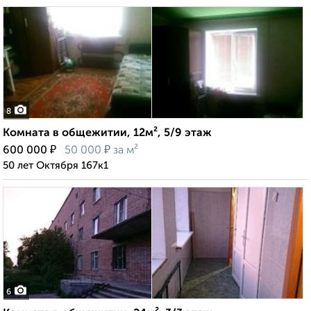
8
Комната в общежитии, 12м², 5/9 этаж
₽
₽
600 000
50 000
за м²
50 лет Октября 167к1
6