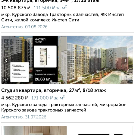
3-к квартира, вторичка, 94м², 17/18 этаж
₽
₽
10 508 875
111 500
за м²
мкр. Курского Завода Тракторных Запчастей, ЖК Инстеп
Сити, жилой комплекс Инстеп Сити
Агентство, 03.08.2026
‹
›
2
/2
Студия квартира, вторичка, 27м², 8/18 этаж
₽
₽
4 562 280
171 000
за м²
мкр. Курского завода тракторных запчастей, микрорайон
Курского завода тракторных запчастей
Агентство, 31.07.2026