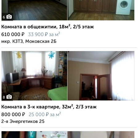
6
Комната в общежитии, 18м², 2/5 этаж
₽
₽
610 000
33 900
за м²
мкр. КЗТЗ, Моковская 2Б
8
Комната в 3-к квартире, 32м², 2/3 этаж
₽
₽
800 000
25 000
за м²
2-я Энергетиков 25