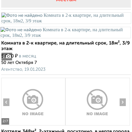
Комната в 2-к квартире, на длительный срок, 18м², 3/9
этаж
₽
5 000
в месяц
1
50 лет Октября 7
Агентство, 19.01.2023
‹
›
2
/7
Коттедж 348м², 2-этажный, посуточно, в черте города