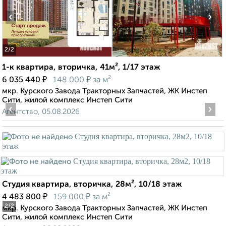
‹
›
2
/2
1-к квартира, вторичка, 41м², 1/17 этаж
₽
₽
6 035 440
148 000
за м²
мкр. Курского Завода Тракторных Запчастей, ЖК Инстеп
Сити, жилой комплекс Инстеп Сити
‹
›
Агентство, 05.08.2026
Студия квартира, вторичка, 28м², 10/18 этаж
₽
₽
4 483 800
159 000
за м²
2
/2
мкр. Курского Завода Тракторных Запчастей, ЖК Инстеп
Сити, жилой комплекс Инстеп Сити