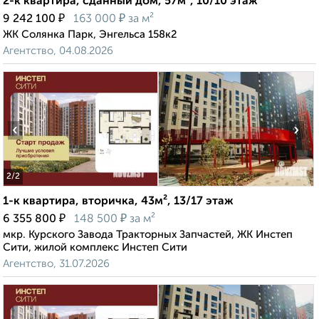
2-к квартира, сданный дом, 57м², 10/10 этаж
₽
₽
9 242 100
163 000
за м²
ЖК Солянка Парк, Энгельса 158к2
Агентство, 04.08.2026
‹
›
2
/2
1-к квартира, вторичка, 43м², 13/17 этаж
₽
₽
6 355 800
148 500
за м²
мкр. Курского Завода Тракторных Запчастей, ЖК Инстеп
Сити, жилой комплекс Инстеп Сити
Агентство, 31.07.2026