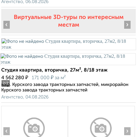
Агентство, 06.08.2026
Виртуальные 3D-туры по интересным
‹
›
местам
Студия квартира, вторичка, 27м², 8/18 этаж
₽
₽
4 562 280
171 000
за м²
2
/2
мкр. Курского завода тракторных запчастей, микрорайон
Курского завода тракторных запчастей
Агентство, 04.08.2026
‹
›