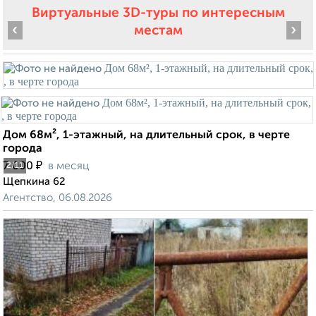
Виртуальные 3D-туры по интересным
‹
›
местам
Дом 68м², 1-этажный, на длительный срок, в черте
города
₽
7 000
в месяц
2
/11
Щепкина 62
Агентство, 06.08.2026