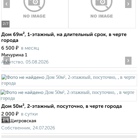
‹
›
2
/7
Дом 69м², 1-этажный, на длительный срок, в черте
города
₽
6 500
в месяц
Мичурина 1
‹
›
Агентство, 05.08.2026
Дом 50м², 2-этажный, посуточно, в черте города
₽
2 000
в сутки
2
/8
1-я Щигровская
Собственник, 24.07.2026