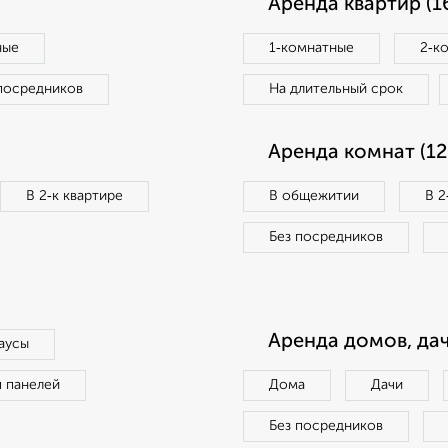
Аренда квартир (1
ные
1‑комнатные
2‑к
посредников
На длительный срок
Аренда комнат (12
В 2‑к квартире
В общежитии
В 2
Без посредников
Аренда домов, дач
аусы
п панелей
Дома
Дачи
Без посредников