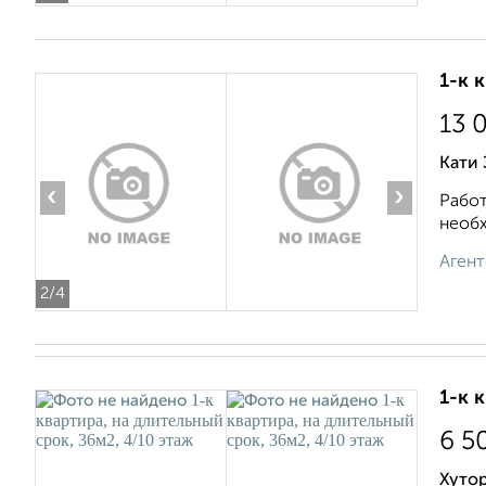
1-к 
13 
Кати 
‹
›
Работ
необх
Агент
2
/4
1-к 
6 5
Хутор