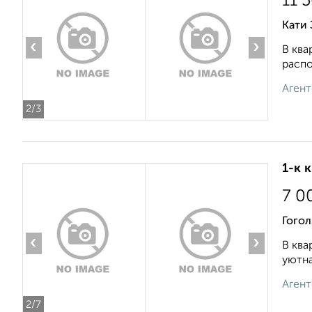
11 
Кати 
‹
›
В ква
распо
Агент
2
/3
1-к 
7 0
Гогол
‹
›
В ква
уютна
Агент
2
/7