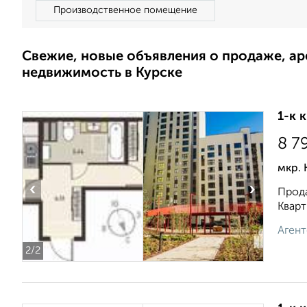
Производственное помещение
Свежие, новые объявления о продаже, а
недвижимость в Курске
1-к 
8 7
мкр. 
‹
›
Прода
Кварт
Агент
2
/2