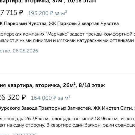
квартира, вторичка, 37м², 10/16 этаж
₽
27 715
₽
193 200
за м²
 Парковый Чувства, ЖК Парковый квартал Чувства
оперская компания "Мармакс" задает тренды комфортной ср
алистичными линиями и мягкими натуральными оттенками ф
ство, 06.08.2026
ия квартира, вторичка, 26м², 8/18 этаж
₽
26 320
₽
164 000
за м²
Курского Завода Тракторных Запчастей, ЖК Инстеп Сити
 площадь: 26.38 кв.м., площадь гостиной 18.96 кв.м., из ко
ят на одну сторону. В квартире один балкон, один совмеще