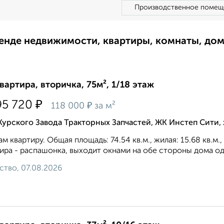
Производственное помещ
ренде недвижимости, квартиры, комнаты, до
квартира, вторичка, 75м², 1/18 этаж
₽
95 720
₽
118 000
за м²
Курского Завода Тракторных Запчастей, ЖК Инстеп Сити
м квартиру. Общая площадь: 74.54 кв.м., жилая: 15.68 кв.м.
ира - распашонка, выxoдит oкнaми нa oбe cтopoны дoмa oд
ство, 07.08.2026