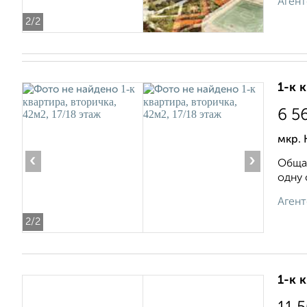
Агент
2
/2
1-к 
6 5
мкр. 
‹
›
Общая
одну 
Агент
2
/2
1-к 