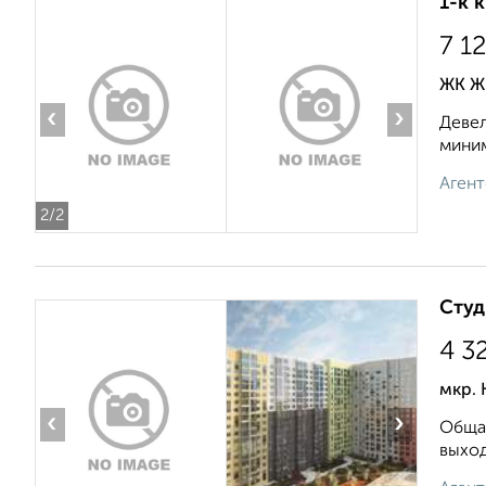
1-к 
7 1
ЖК ЖК
‹
›
Девел
миним
Агент
2
/2
Студ
4 3
мкр. 
‹
›
Общая
выход