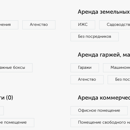
Аренда земельных 
чения
Агенство
ИЖС
Садоводст
Без посредников
Аренда гаржей, м
ражные боксы
Гаражи
Машиноме
Агенство
Без по
и (0)
Аренда коммерчес
Офисное помещение
ое помещение
Помещение свободного н