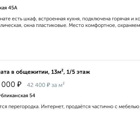
кая 45А
нате есть шкаф, встроенная кухня, подключена горячая и х
лическая, окна пластиковые. Место комфортное, охраняемое
ата в общежитии, 13м², 1/5 этаж
₽
 000
₽
42 400
за м²
убликанская 54
ся перегородка. Интернет, продаётся частично с мебелью 
.