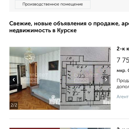
Производственное помещение
Свежие, новые объявления о продаже, а
недвижимость в Курске
2-к 
7 7
мкр.
‹
›
Прода
допол
Агент
2
/2