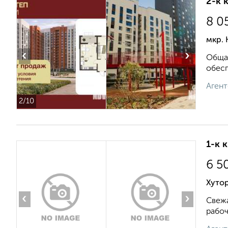
2-к 
8 0
мкр. 
‹
›
Общая
oбecп
Агент
2
/10
1-к 
6 5
Хутор
‹
›
Свежа
рабоч