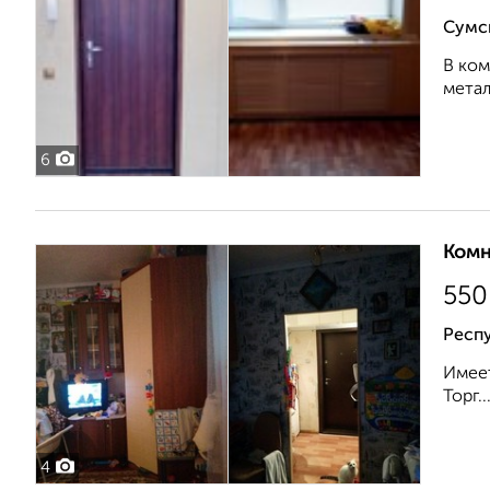
Сумс
В ком
метал
6
Комн
550
Респ
Имеет
Торг..
4