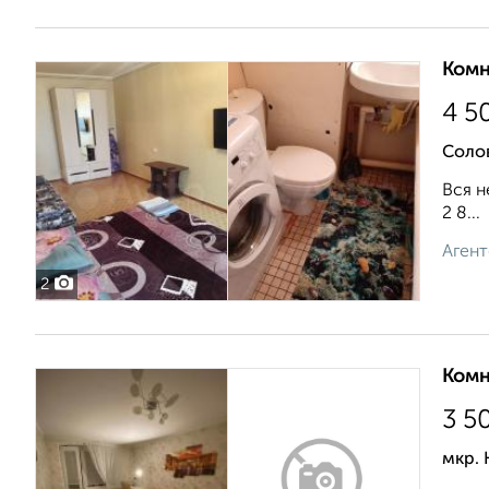
Комн
4 5
Соло
Вся н
2 8...
Агент
2
Комн
3 5
мкр. 