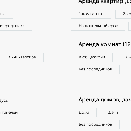
Аренда квартир (1
ные
1‑комнатные
2‑к
посредников
На длительный срок
Аренда комнат (12
В 2‑к квартире
В общежитии
В 2
Без посредников
Аренда домов, дач
аусы
п панелей
Дома
Дачи
Без посредников