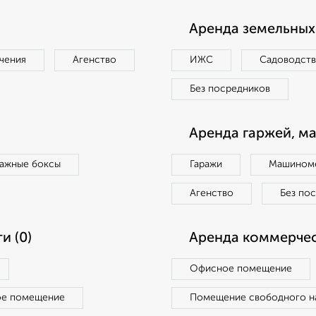
Аренда земельных 
чения
Агенство
ИЖС
Садоводст
Без посредников
Аренда гаржей, м
ражные боксы
Гаражи
Машиноме
Агенство
Без по
и (0)
Аренда коммерчес
Офисное помещение
ое помещение
Помещение свободного н