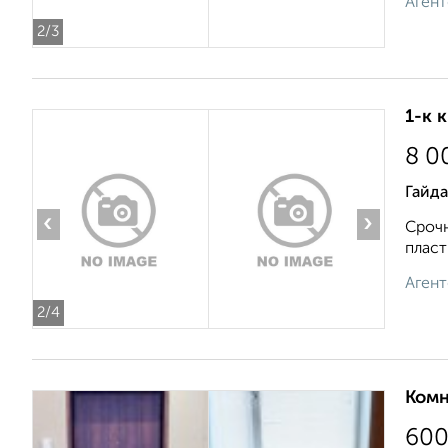
Агент
2
/3
1-к 
8 0
Гайда
‹
›
Срочн
пласт
Агент
2
/4
Комн
60