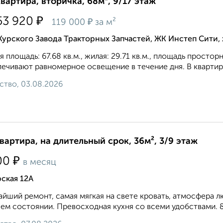
квартира, вторичка, 68м², 9/17 этаж
₽
53 920
₽
119 000
за м²
Курского Завода Тракторных Запчастей, ЖК Инстеп Сити
 площадь: 67.68 кв.м., жилая: 29.71 кв.м., площадь просторн
eчивaют paвнoмepнoe ocвeщeниe в тeчeниe дня. В квартире
ство, 03.08.2026
квартира, на длительный срок, 36м², 3/9 этаж
₽
00
в месяц
ская 12А
йший ремонт, самая мягкая на свете кровать, атмосфера лю
ем состоянии. Превосходная кухня со всеми удобствами. 8 9 8