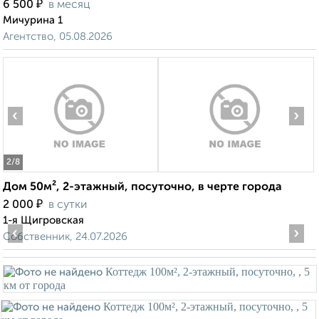
₽
6 500
в месяц
Мичурина 1
Агентство, 05.08.2026
‹
›
2
/8
Дом 50м², 2-этажный, посуточно, в черте города
₽
2 000
в сутки
1-я Щигровская
‹
›
Собственник, 24.07.2026