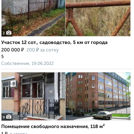
2
Участок 12 сот., садоводство, 5 км от города
₽
₽
200 000
200
за сотку
5
Собственник, 19.06.2022
9
Помещение свободного назначения, 118 м²
₽