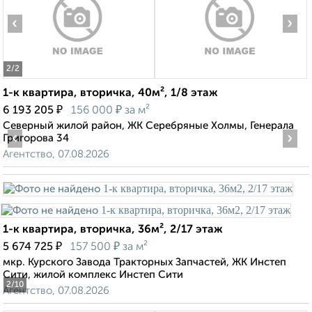
‹
›
2
/2
1-к квартира, вторичка, 40м², 1/8 этаж
₽
₽
6 193 205
156 000
за м²
Северный жилой район, ЖК Серебряные Холмы, Генерала
‹
›
Григорова 34
Агентство, 07.08.2026
1-к квартира, вторичка, 36м², 2/17 этаж
₽
₽
5 674 725
157 500
за м²
мкр. Курского Завода Тракторных Запчастей, ЖК Инстеп
Сити, жилой комплекс Инстеп Сити
2
/10
Агентство, 07.08.2026