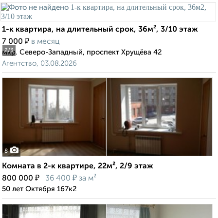
1-к квартира, на длительный срок, 36м², 3/10 этаж
₽
7 000
в месяц
2
/3
мкр. Северо-Западный, проспект Хрущёва 42
Агентство, 03.08.2026
8
Комната в 2-к квартире, 22м², 2/9 этаж
₽
₽
800 000
36 400
за м²
50 лет Октября 167к2