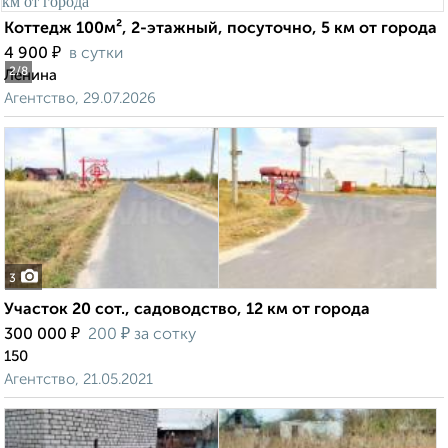
Коттедж 100м², 2-этажный, посуточно, 5 км от города
₽
4 900
в сутки
2
/8
Ленина
Агентство, 29.07.2026
3
Участок 20 сот., садоводство, 12 км от города
₽
₽
300 000
200
за сотку
150
Агентство, 21.05.2021